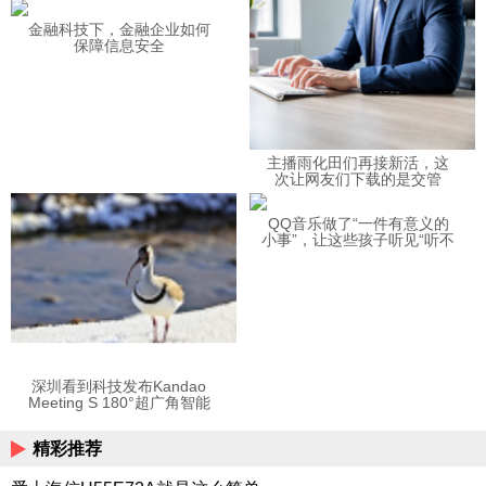
金融科技下，金融企业如何
保障信息安全
主播雨化田们再接新活，这
次让网友们下载的是交管
12123APP
QQ音乐做了“一件有意义的
小事”，让这些孩子听见“听不
见”的音乐
深圳看到科技发布Kandao
Meeting S 180°超广角智能
视频会议机
精彩推荐