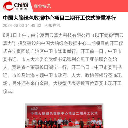
商业快讯
中国大脑绿色数据中心项目二期开工仪式隆重举行
2024-06-03 14:49:32 今报在线
6月1日上午，由宁夏西云算力科技有限公司（以下简称“西云
算力”）
投资
建设的中国大脑绿色数据中心二期项目的开工仪
式在宁夏回族自治区中卫市隆重举行。开工前一日，中卫市
委
书记
、市人大常委会党组
书记
张利会见了亚信联合创始
人、宽带资本董事长田溯宁一行。开工当日，中卫市委副
书
记
、市长马洪海带领中卫市政府、人大、政协等领导莅临现
场，另外还有来自
金融
、大模型代表等
近
百位嘉宾出现开工
仪式。