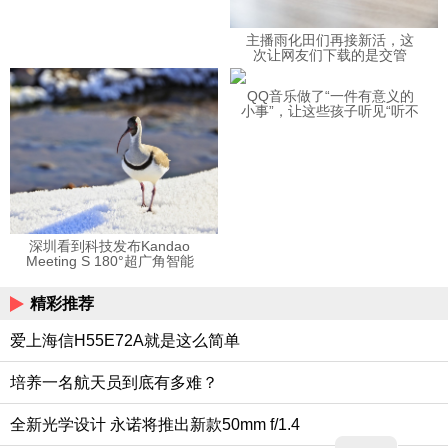
主播雨化田们再接新活，这
次让网友们下载的是交管
12123APP
QQ音乐做了“一件有意义的
小事”，让这些孩子听见“听不
见”的音乐
深圳看到科技发布Kandao
Meeting S 180°超广角智能
视频会议机
精彩推荐
爱上海信H55E72A就是这么简单
培养一名航天员到底有多难？
全新光学设计 永诺将推出新款50mm f/1.4