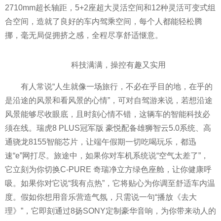
2710mm超长轴距，5+2座超大灵活空间和12种灵活可变式组
合空间，造就了良好的车内驾乘空间，每个人都能轻松腾
挪，毫无局促拥挤之感，全程尽享舒适惬意。
科技满满，操控有趣又实用
有人常说“人生就像一场旅行，不必在乎目的地，在乎的
是沿途的风景和看风景的心情”，可对自驾游来说，若想沿途
风景能够尽收眼底，且时刻心情不错，这辆车的智能科技必
须在线。瑞虎8 PLUS冠军版 豪悦配备雄狮智云5.0系统、高
通骁龙8155智能芯片，让端午假期一切吃喝玩乐，都迅
速“e”网打尽。旅途中，如果你对车机系统说“空气太差了”，
它立刻为你切换C-PURE 奇瑞净立方绿色座舱，让你健康呼
吸。如果你对它说“我有点热”，它将贴心为你调至舒适车内温
度。假如你想用音乐营造气氛，只需说一句“播放《去大
理》”，它即刻通过8扬SONY定制豪华音响，为你带来动人的