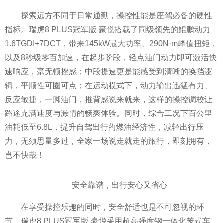
探索远方不同于日常通勤，操控性能是座驾必备的硬性
指标。瑞虎8 PLUS冠军版 豪悦搭载了同级领先的鲲鹏动力
1.6TGDI+7DCT，带来145kW最大功率、290N·m峰值扭矩，
以及8秒级零百加速，在起步阶段，轻点油门动力即可激活快
速响应，毫无顿挫感；中段提速更是能感受到清晰的换挡逻
辑，平顺性可圈可点；在运动模式下，动力输出迅猛有力、
反应敏捷，一脚油门，推背感说来就来，这样的操控调校让
路途充满速度与激情的畅爽体验。同时，综合工况下百公里
油耗低至6.8L，提升自驾出行的燃油经济性，减轻出行压
力，无须思量多过，全家一场说走就走的旅行，即刻拥有，
岂不快哉！
安全靠谱，出行安心又省心
在享受操控乐趣的同时，安全舒适也是不可忽视的环
节。瑞虎8 PLUS冠军版 豪悦采用超高强度钢一体化笼式车