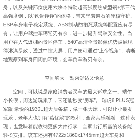
身，以及关键部位使用六块本特勒超高强度热成型钢+第三代
高强度钢，以“铁骨铮铮”的体格，带来坚若磐石的硬核守护。
ESP车身电子稳定系统、ABS制动防抱死系统等配置应有尽
有，让用户驾控车辆迎刃有余，进一步提升驾乘安全性。当
用户在人气爆棚的景区停车，540°高清全景影像优势被展现
得淋漓尽致，透过中控大屏，用户便可通过“上帝视角”，清晰
地观察到车身四周的环境，会车倒车游刃有余。
空间够大，驾乘舒适又惬意
空间，可以说是家庭消费者买车的最大诉求之一。端午
小长假，周边游玩累了，它还能秒变“房车”。 瑞虎8 PLUS冠
军版 豪悦的1930L超大后备箱，像一张大床，可以让小朋友
玩乐，老年人也拥有“葛优躺”的权利，全家其乐融融。这种表
现，也意味着能收纳更多大件行李，全家出行所需的装备能
轻松安排。该车还拥有4722x1860x1745mm超大车身和