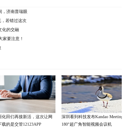
间，济南普瑞眼
0元，若错过这次
文化的交融
，大家要注意！
效
雨化田们再接新活，这次让网
深圳看到科技发布Kandao Meeting S
载的是交管12123APP
180°超广角智能视频会议机