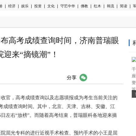
游
|
经济
|
娱乐
|
投资
|
文化
|
守艺中华
|
佛教
|
红木
|
韩流
|
简读
|
军
公布高考成绩查询时间，济南普瑞眼
院迎来“摘镜潮”！
千
座
微信
分享
誉
近
10日收官，高考成绩查询以及志愿填报成为考生当前关注的
考成绩查询时间。其中，北京、天津、吉林、安徽、江
5日左右“放榜”。而随着高考结束，普瑞眼科各地迎来摘
科医院屈光专科的进行近视手术检查、预约手术的小王是屈