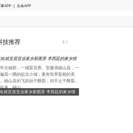
事APP
|
头条APP
科技推荐
1
/ 3
年古砀郡，一城梨花香。安徽省砀山县，一
2024年欧洲杯即将在6月15
偏居一隅的皖北小城，素有世界梨都的美
拉开帷幕，很多球迷对今年的
。砀山县的飞跃始于酥梨，却不止于酥梨。
注。作为全球最顶尖和最精英
年来，砀山
绘就宜居宜业家乡新图景 李西廷的家乡情
2024年欧洲杯直播在哪看？
赛，各队实力
当贝X5S投影仪