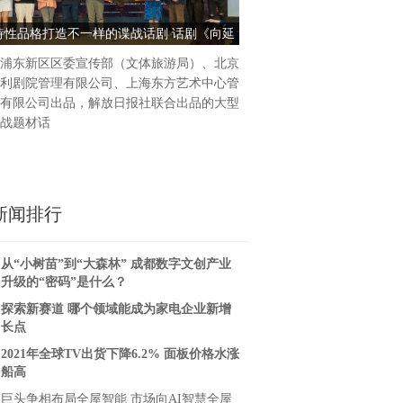
产品，为他的日常生活带来无
诗性品格打造不一样的谍战话剧 话剧《向延
【父亲节精选礼物】西部数
用。如果父
安》“七一”登陆国家大剧院
满足父亲全面存储
浦东新区区委宣传部（文体旅游局）、北京
利剧院管理有限公司、上海东方艺术中心管
有限公司出品，解放日报社联合出品的大型
战题材话
新闻排行
从“小树苗”到“大森林” 成都数字文创产业
升级的“密码”是什么？
探索新赛道 哪个领域能成为家电企业新增
长点
2021年全球TV出货下降6.2% 面板价格水涨
船高
巨头争相布局全屋智能 市场向AI智慧全屋