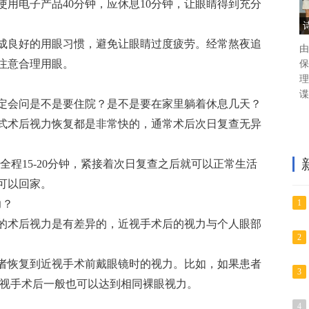
用电子产品40分钟，应休息10分钟，让眼睛得到充分
成良好的用眼习惯，避免让眼睛过度疲劳。经常熬夜追
由
注意合理用眼。
保
理
谍
定会问是不是要住院？是不是要在家里躺着休息几天？
式术后视力恢复都是非常快的，通常术后次日复查无异
术全程15-20分钟，紧接着次日复查之后就可以正常生活
可以回家。
力？
1
的术后视力是有差异的，近视手术后的视力与个人眼部
2
者恢复到近视手术前戴眼镜时的视力。比如，如果患者
3
近视手术后一般也可以达到相同裸眼视力。
4