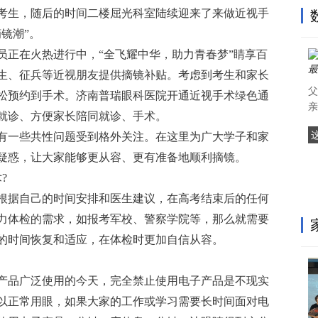
考生，随后的时间二楼屈光科室陆续迎来了来做近视手
镜潮”。
员正在火热进行中，“全飞耀中华，助力青春梦”睛享百
生、征兵等近视朋友提供摘镜补贴。考虑到考生和家长
父
松预约到手术。济南普瑞眼科医院开通近视手术绿色通
亲
就诊、方便家长陪同就诊、手术。
有一些共性问题受到格外关注。在这里为广大学子和家
疑惑，让大家能够更从容、更有准备地顺利摘镜。
?
根据自己的时间安排和医生建议，在高考结束后的任何
力体检的需求，如报考军校、警察学院等，那么就需要
的时间恢复和适应，在体检时更加自信从容。
产品广泛使用的今天，完全禁止使用电子产品是不现实
以正常用眼，如果大家的工作或学习需要长时间面对电