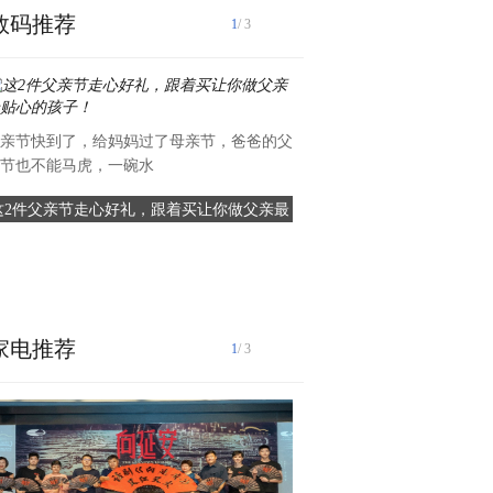
数码推荐
1
/ 3
亲节快到了，给妈妈过了母亲节，爸爸的父
节也不能马虎，一碗水
这2件父亲节走心好礼，跟着买让你做父亲最
现货白银交易正规平台推荐？
贴心的孩子！
易价格
在金融市场中，现货白银作为
属投资产品，吸引了众多
家电推荐
1
/ 3
父亲节即将到来，对于辛劳付
与他共享一顿丰盛大餐外，也