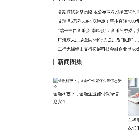
暑期摘镜总动员|各地公布高考成绩查询时
科医院迎来“摘镜潮”！
艾瑞泽5系列618抄底钜惠！至少直降700
就得再等一年
“端午中西音乐会-南风歌”：音乐的桥梁，
广州东大肛肠医院3种行为是肛裂”根源“
工行无锡锡山支行拓展科技金融企业显成
新闻图集
金融科技下，金融企业如何保障信
息安全
主播
友们下