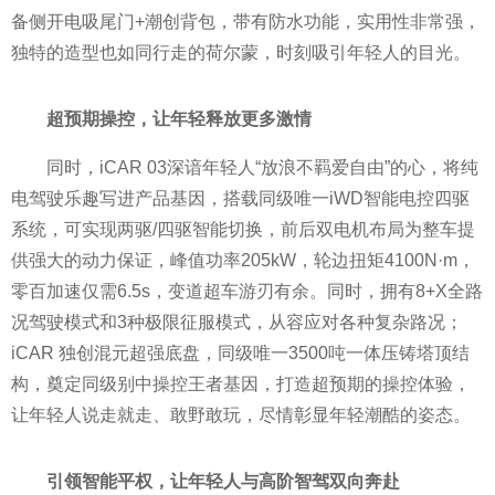
备侧开电吸尾门+潮创背包，带有防水功能，实用性非常强，
独特的造型也如同行走的荷尔蒙，时刻吸引年轻人的目光。
超预期操控，让年轻释放更多激情
同时，iCAR 03深谙年轻人“放浪不羁爱自由”的心，将纯
电驾驶乐趣写进产品基因，搭载同级唯一iWD智能电控四驱
系统，可实现两驱/四驱智能切换，前后双电机布局为整车提
供强大的动力保证，峰值功率205kW，轮边扭矩4100N·m，
零百加速仅需6.5s，变道超车游刃有余。同时，拥有8+X全路
况驾驶模式和3种极限征服模式，从容应对各种复杂路况；
iCAR 独创混元超强底盘，同级唯一3500吨一体压铸塔顶结
构，奠定同级别中操控王者基因，打造超预期的操控体验，
让年轻人说走就走、敢野敢玩，尽情彰显年轻潮酷的姿态。
引领智能平权，让年轻人与高阶智驾双向奔赴