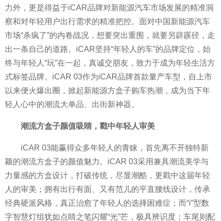
力外，更是得益于iCAR品牌对新能源汽车市场发展的精准洞
察和对年轻用户出行需求的精准把控。面对中国新能源汽车
市场“杀疯了”的内卷战况，想要突出重围，就要另辟蹊径，走
出一条自己的道路。iCAR坚持“年轻人的车”的品牌定位，始
终与年轻人“玩”在一起，真诚交朋友，致力于成为年轻生活方
式标签品牌。iCAR 03作为iCAR品牌首款量产车型，自上市
以来便火爆出圈，掀起新能源方盒子购车热潮，成为当下年
轻人心中的潮流大单品、出街新神器。
潮流方盒子颜值吸睛，戳中年轻人审美
iCAR 03能赢得众多年轻人的青睐，首先离不开独特新
颖的潮流方盒子的颜值魅力。iCAR 03采用兼具潮流美学与
力量感的方盒设计，打破传统，尽显潮酷，更戳中这届年轻
人的审美；拥有出行有面、又有范儿的平直腰线设计，传承
经典硬派风格，真正治愈了年轻人的选择困难症；而“i”型数
字智慧灯组犹如点睛之笔闪耀“光”芒，极具辨识度；车尾则配