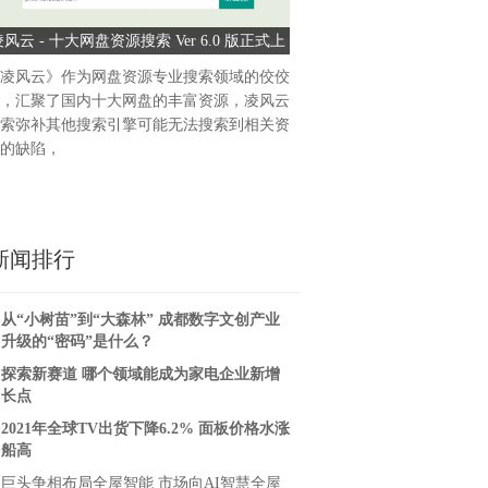
凌风云 - 十大网盘资源搜索 Ver 6.0 版正式上
久盛·赏新季丨解锁夏日家居
线
然，从脚下开
凌风云》作为网盘资源专业搜索领域的佼佼
在这个出门3分钟便浑身黏糊
，汇聚了国内十大网盘的丰富资源，凌风云
也随之变得燥热起来。你是否
索弥补其他搜索引擎可能无法搜索到相关资
设？想要追求新鲜感？想让家
的缺陷，
觉？不如趁
新闻排行
从“小树苗”到“大森林” 成都数字文创产业
升级的“密码”是什么？
探索新赛道 哪个领域能成为家电企业新增
长点
2021年全球TV出货下降6.2% 面板价格水涨
船高
巨头争相布局全屋智能 市场向AI智慧全屋