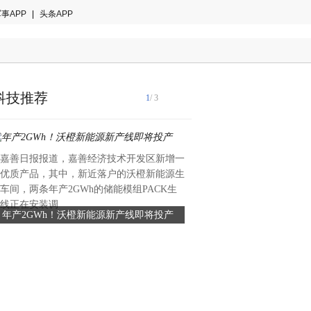
事APP
|
头条APP
科技推荐
1
/ 3
嘉善日报报道，嘉善经济技术开发区新增一
2024年6月28日研究新兴产
优质产品，其中，新近落户的沃橙新能源生
经济学家向凌云所著论文《人
车间，两条年产2GWh的储能模组PACK生
兴产业金融监管体系中的创新
线正在安装调
年产2GWh！沃橙新能源新产线即将投产
向凌云获奖论文：人工智能技
与社科辑》
融监管体系中的创