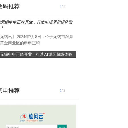
数码推荐
1
/ 3
无锡讯】 2024年7月8日，位于无锡市滨湖
“码”上新就业，论道凤凰城。
黄金商业区的申申正畸
网星火行动——多形态新
无锡申申正畸开业，打造AI矫牙超级体验
新华网星火行动——多形态新
场！
计划启动
家电推荐
1
/ 3