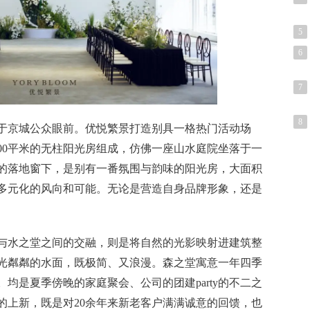
5
6
7
8
于京城公众眼前。优悦繁景打造别具一格热门活动场
500平米的无柱阳光房组成，仿佛一座山水庭院坐落于一
的落地窗下，是别有一番氛围与韵味的阳光房，大面积
多元化的风向和可能。无论是营造自身品牌形象，还是
与水之堂之间的交融，则是将自然的光影映射进建筑整
光粼粼的水面，既极简、又浪漫。森之堂寓意一年四季
均是夏季傍晚的家庭聚会、公司的团建party的不二之
的上新，既是对20余年来新老客户满满诚意的回馈，也