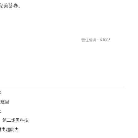
完美答卷。
责任编辑：KJ005
求
在这里
上
 第二场黑科技
时尚超能力