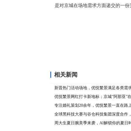
是对京城在场地需求方面递交的一份
关键词：
相关新闻
新晋热门活动场地，优悦繁景满足各类需
优悦繁景网红打卡新地标；京城“阿那亚”
专注婚礼策划20余年，优悦繁景一直在路
全球黑科技大赛与谷仓科技集团深度合作，
月度冠军争霸赛精彩三连发
周大生夏日腕美季来袭，AI解锁你的夏日