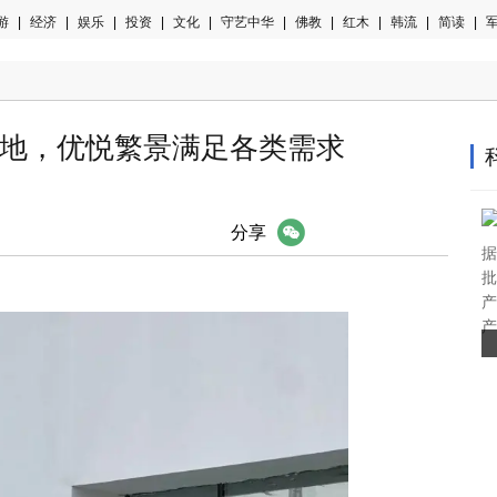
游
|
经济
|
娱乐
|
投资
|
文化
|
守艺中华
|
佛教
|
红木
|
韩流
|
简读
|
军
地，优悦繁景满足各类需求
微信
分享
据
批
产
产