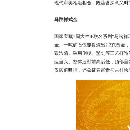
现代审美相融相合，既蕴含深意又时
马蹄样式金
国家宝藏×周大生IP联名系列“马踏
金。一吨矿石仅能提炼出2.2克黄金，
致浓缩。采用倒模、錾刻等工艺打造
运当头。整体造型前高后低，顶部呈
仅颜值吸睛，还象征着富贵与吉祥快