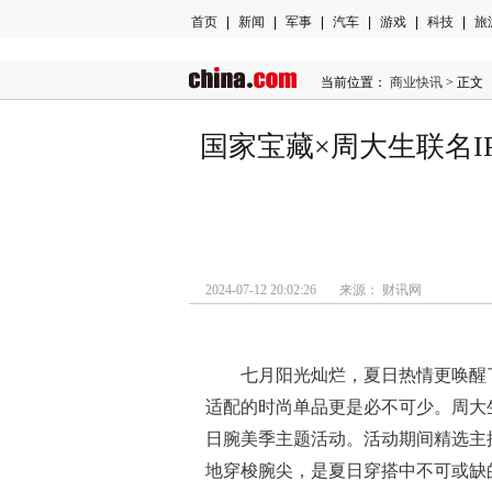
首页
|
新闻
|
军事
|
汽车
|
游戏
|
科技
|
旅
当前位置：
商业快讯
> 正文
国家宝藏×周大生联名I
2024-07-12 20:02:26 来源： 财讯网
七月阳光灿烂，夏日热情更唤醒
适配的时尚单品更是必不可少。周大
日腕美季主题活动。活动期间精选主推
地穿梭腕尖，是夏日穿搭中不可或缺