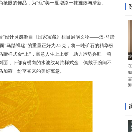
尚抢眼的饰品，为“玩”美一夏增添一抹雅致与清新。
祥瑞”设计灵感源自《国家宝藏》栏目展演文物——汉·马蹄
而“马踏祥瑞”的重量正好为2.2克，将一吨矿石的精华极
马蹄样式金“上”，寓意人生上上签，助力运势兴旺，鸿
你
斜面，下部有横向的水波纹马蹄样式金，佩戴于腕间不
在
马加鞭，纷至沓来的美好寓意。
如
需
迎