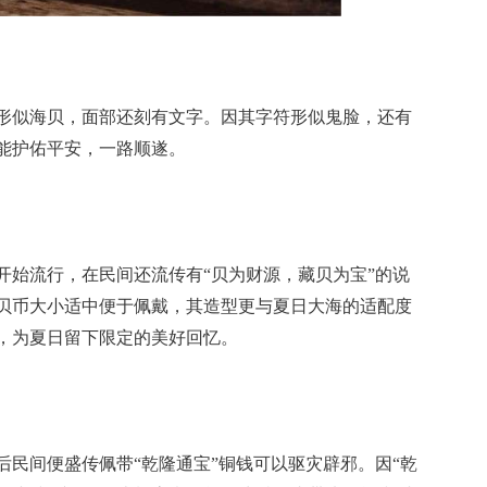
形似海贝，面部还刻有文字。因其字符形似鬼脸，还有
能护佑平安，一路顺遂。
开始流行，在民间还流传有“贝为财源，藏贝为宝”的说
贝币大小适中便于佩戴，其造型更与夏日大海的适配度
，为夏日留下限定的美好回忆。
后民间便盛传佩带“乾隆通宝”铜钱可以驱灾辟邪。因“乾