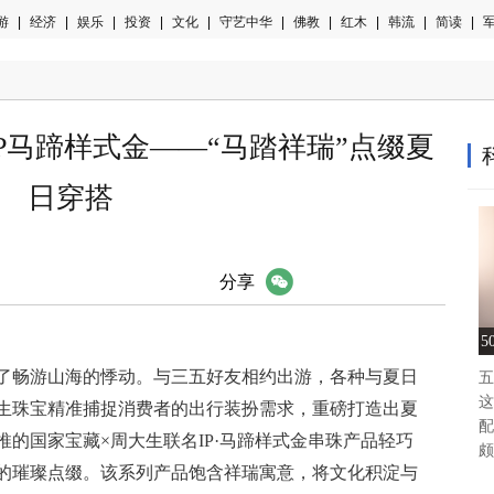
游
|
经济
|
娱乐
|
投资
|
文化
|
守艺中华
|
佛教
|
红木
|
韩流
|
简读
|
军
P马蹄样式金——“马踏祥瑞”点缀夏
日穿搭
微信
分享
5
了畅游山海的悸动。与三五好友相约出游，各种与夏日
五
这
生珠宝精准捕捉消费者的出行装扮需求，重磅打造出夏
配
的国家宝藏×周大生联名IP·马蹄样式金串珠产品轻巧
颇
的璀璨点缀。该系列产品饱含祥瑞寓意，将文化积淀与