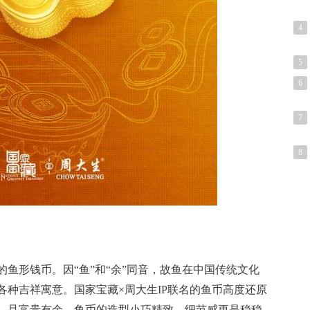
4
5
6
7
8
鱼形钱币。因“鱼”和“余”同音，故鱼在中国传统文化
各种吉祥寓意。国家宝藏×周大生IP联名的鱼币高度还原
，且富贵有余。鱼币的造型小巧精致，细节感更是稳稳