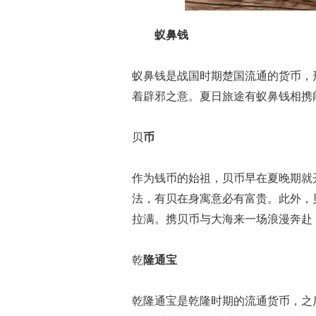
蚁鼻钱
蚁鼻钱是战国时期楚国流通的货币，
着辟邪之意。夏日旅途有蚁鼻钱相携
贝
币
作为钱币的始祖，贝币早在夏晚期就
法，有贝在身寓意必有富贵。此外，
拉满。携贝币与大海来一场浪漫奔赴
乾
隆通宝
乾隆通宝是乾隆时期的流通货币，之