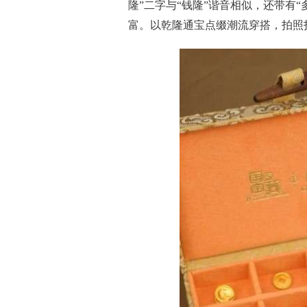
隆”二字与“钱隆”谐音相似，还带有
富。以乾隆通宝点缀潮流穿搭，拍照