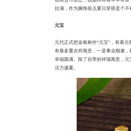
拉满，作为腕饰装点夏日穿搭是个不
元宝
元代正式把金银称作“元宝”，有着
有着多重吉祥寓意，一是事业顺遂，
幸福圆满。除了自带的祥瑞寓意，元
活力盛夏。