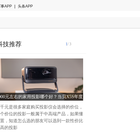
事APP
|
头条APP
科技推荐
1
/ 3
000元左右的家用投影哪个好？当贝X5S年度
全球首创，雅迪领冠“了不起
最值得买的五千元投影仪
千元是很多家庭购买投影仪会选择的价位，
技术进步是行业发展的加速器
个价位的投影一般属于中高端产品，如果懂
品创新，更驱动整个行业的革
置，知道怎么选的朋友可以选到一款性价比
在电动两轮车行业，真正解决
高的投影
技术创新，