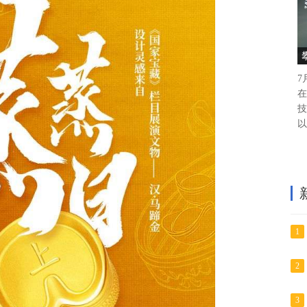
7
在
技
以
1
2
3