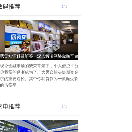
数码推荐
1
/ 3
我贷知识科普解答：深入解读网络金融平台
茉酸奶：以创新驱动成长，树
的背后
标杆
现今金融市场的繁荣背景下，个人借贷平台
在当今中国新茶饮行业烽烟四
你我贷等逐渐成为了广大民众解决短期资金
中，品牌若想在成熟且稳定
求的重要途径。其中你我贷作为一款颇受欢
的借贷平
家电推荐
1
/ 3