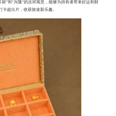
“多财”和“兴隆”的吉祥寓意，能够为持有者带来好运和财
打卡超出片，收获旅途新乐趣。