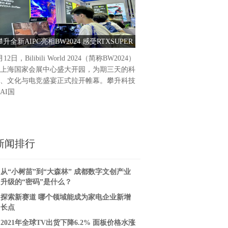
攀升全新AIPC亮相BW2024 感受RTXSUPER
巴黎之夜，东方新韵 “新生
显卡大算力加持ComfyUl体验
文化之光晚宴盛大
月12日，Bilibili World 2024（简称BW2024）
巴黎之夜，东方新韵 新生万
上海国家会展中心盛大开园，为期三天的科
化之光晚宴盛大举行当地时间
、文化与电竞盛宴正式拉开帷幕。攀升科技
黎璀璨星光下，新生万物--
AI国
计展（下文
新闻排行
从“小树苗”到“大森林” 成都数字文创产业
升级的“密码”是什么？
探索新赛道 哪个领域能成为家电企业新增
长点
2021年全球TV出货下降6.2% 面板价格水涨