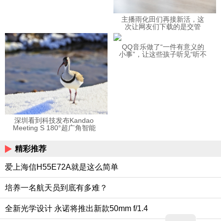
主播雨化田们再接新活，这
次让网友们下载的是交管
12123APP
QQ音乐做了“一件有意义的
小事”，让这些孩子听见“听不
见”的音乐
深圳看到科技发布Kandao
Meeting S 180°超广角智能
视频会议机
精彩推荐
爱上海信H55E72A就是这么简单
培养一名航天员到底有多难？
全新光学设计 永诺将推出新款50mm f/1.4