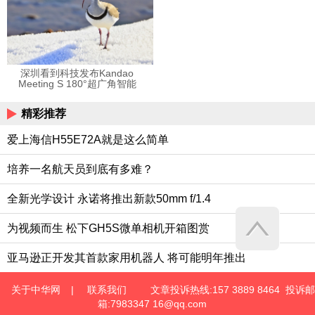
深圳看到科技发布Kandao
Meeting S 180°超广角智能
视频会议机
精彩推荐
爱上海信H55E72A就是这么简单
培养一名航天员到底有多难？
全新光学设计 永诺将推出新款50mm f/1.4
为视频而生 松下GH5S微单相机开箱图赏
亚马逊正开发其首款家用机器人 将可能明年推出
关于中华网
|
联系我们
文章投诉热线:157 3889 8464 投诉邮
箱:7983347 16@qq.com