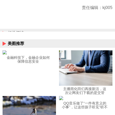
责任编辑：kj005
相关阅读
美图推荐
金融科技下，金融企业如何
保障信息安全
主播雨化田们再接新活，这
次让网友们下载的是交管
12123APP
QQ音乐做了“一件有意义的
小事”，让这些孩子听见“听不
见”的音乐