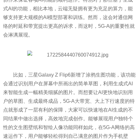
式AI的功能，相比本地，云端无疑拥有更为充足的算力，能
够支持更大规模的AI模型部署和训练。然而，这会对通信网
络的时延和带宽提出更高的诉求，而这时，5G-A的重要
性
就
会淋漓展现。
比如，三星Galaxy Z Flip6新增了涂鸦生图功能，该功能
会通过识别用户在屏幕中所画出的简单草图，利用生成式AI
来智能生成一幅精美细腻的图片。而想要让AI更快地识别用
户的草图、生成最终成品，5G-A大带宽、大上
下行
速度的特
点就形成了一层有利的保障，大家可以快速地在AI生成的不
同结果中做出选择，高效地完成创作。能够展现用户独特个
性
的文生图壁纸和智绘人像功能同样如此，在5G-A网络的高
速运作下，用户能够轻松得到自己满意的图片作为手机壁