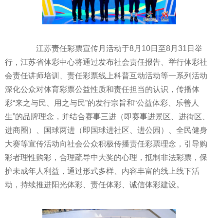
江苏责任
彩票
宣传月活动于8月10日至8月31日举
行，江苏省
体彩
中心将通过发布社会责任报告、举行
体彩
社
会责任讲师培训、责任
彩票
线上科普互动活动等一系列活动
深化公众对体育
彩票
公益
性
质和责任担当的认识，传播
体
彩
“来之与民、用之与民”的发行宗旨和“公益
体彩
、乐善人
生”的品牌理念，并结合赛事三进（即赛事进景区、进街区、
进商圈）、国球两进（即国球进社区、进公园）、全民健身
大赛等宣传活动向社会公众积极传播责任
彩票
理念，引导购
彩者理
性
购彩，合理疏导中大奖的心理，抵制
非法
彩票
，保
护未成年人利益，通过形式多样、内容丰富的线上线下活
动，持续推进阳光
体彩
、责任
体彩
、诚信
体彩
建设。