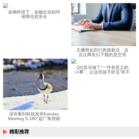
金融科技下，金融企业如何
保障信息安全
主播雨化田们再接新活，这
次让网友们下载的是交管
12123APP
QQ音乐做了“一件有意义的
小事”，让这些孩子听见“听不
见”的音乐
深圳看到科技发布Kandao
Meeting S 180°超广角智能
视频会议机
精彩推荐