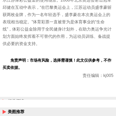
示江苏
体彩
公益金的使用场景。2008年北京奥运会射击冠军
邱健在互动中表示，“在巴黎奥运会上，江苏运动员盛李豪斩
获两枚金牌，作为一名年轻选手，盛李豪在本次奥运会上的
表现相当稳定。”体育
彩票
一直被誉为是体育事业的“生命
线”，
体彩
公益金除用于全民健身计划外，在助力奥运争光计
划方面始终发挥着不可替代的作用，为运动员训练、备战提
供必要的资金支持。
免责声明：市场有风险，选择需谨慎！此文仅供参考，不作
买卖依据。
责任编辑：kj005
相关阅读
美图推荐