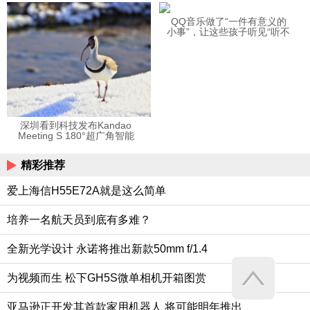
12123APP
QQ音乐做了“一件有意义的
小事”，让这些孩子听见“听不
见”的音乐
深圳看到科技发布Kandao
Meeting S 180°超广角智能
视频会议机
精彩推荐
爱上海信H55E72A就是这么简单
培养一名航天员到底有多难？
全新光学设计 永诺将推出新款50mm f/1.4
为视频而生 松下GH5S微单相机开箱图赏
亚马逊正开发其首款家用机器人 将可能明年推出