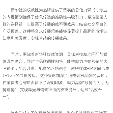
新华社的权威
性
为品牌提供了坚实的公信力背书，专业
的内容策划确保了信息传递的准确
性
与吸引力，精准圈层人
群的选择进一步提高了传播的效率和效果，结合社交
平
台的
广泛覆盖，这种整合式传播策略能够显著提升品牌的市场认
知度和美誉度，实现卓越的传播效果。
同时，围绕着新华社媒体资源，灵狐科技精准匹配与媒
体调
性
吻合，同时与品牌调
性
相符、能够助力声誉营销的大
IP资源，配合以高匹配度的营销创意，使得媒体+IP之间形成
1+1＞2的共振效应。这种策略加深了消费者对品牌的认知，
在消费者心智层面留下了深刻印象，助力品牌“顺势而为，无
势造势”，实现曝光与销售业绩的双重提升，达成“品效合
一”。
这个“1+1＞2”的有核传播矩阵，为众多品牌提供了强有