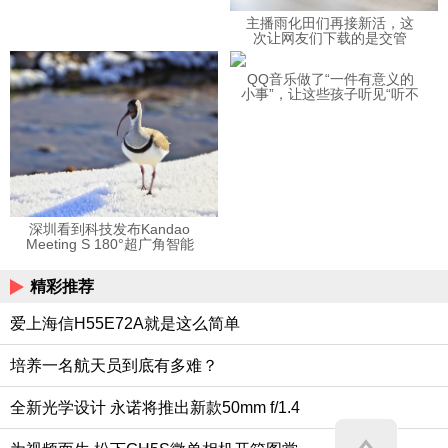
主播雨化田们再接新活，这
次让网友们下载的是交管
12123APP
QQ音乐做了“一件有意义的
小事”，让这些孩子听见“听不
见”的音乐
深圳看到科技发布Kandao
Meeting S 180°超广角智能
视频会议机
精彩推荐
爱上海信H55E72A就是这么简单
培养一名航天员到底有多难？
全新光学设计 永诺将推出新款50mm f/1.4