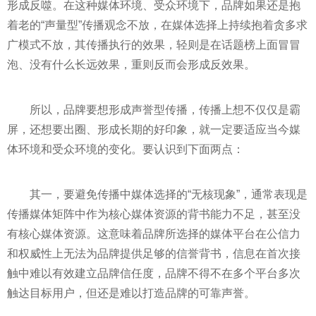
形成反噬。在这种媒体环境、受众环境下，品牌如果还是抱
着老的“声量型”传播观念不放，在媒体选择上持续抱着贪多求
广模式不放，其传播执行的效果，轻则是在话题榜上面冒冒
泡、没有什么长远效果，重则反而会形成反效果。
所以，品牌要想形成声誉型传播，传播上想不仅仅是霸
屏，还想要出圈、形成长期的好印象，就一定要适应当今媒
体环境和受众环境的变化。要认识到下面两点：
其一，要避免传播中媒体选择的“无核现象”，通常表现是
传播媒体矩阵中作为核心媒体资源的背书能力不足，甚至没
有核心媒体资源。这意味着品牌所选择的媒体
平
台在公信力
和权威
性
上无法为品牌提供足够的信誉背书，信息在首次接
触中难以有效建立品牌信任度，品牌不得不在多个
平
台多次
触达目标用户，但还是难以打造品牌的可靠声誉。