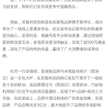
力的支持，帮助它们在市场竞争中脱颖而出。
例如，灵狐科技协助某知名家电品牌携手新华社，成功
举办了一场线上直播发布会。此次发布会以新华社的权威资
源为核心，采用抖音、视频号双
平
台联动直播，通过现场明
星助阵深度互动，多场景深度演绎触达，实现了超500万播放
量，深化了产品特
性
的传递，赢得了广大消费者的深厚信
赖。
在另一行业领域，某保险品牌与
央视
版动画片《西游
记》这一文化大IP，在灵狐科技的精心策划下展开了一场创
意十足的联动。该品牌通过与《西游记》深度联动，巧妙地
利用热门社交
平
台的强话题属
性
，实现了IP+品牌+粉丝三方
共振。在此基础上，品牌方通过精准的广告投放策略，实现
品牌、产品总曝光
近
3亿次，极大地提升了品牌的市场影响