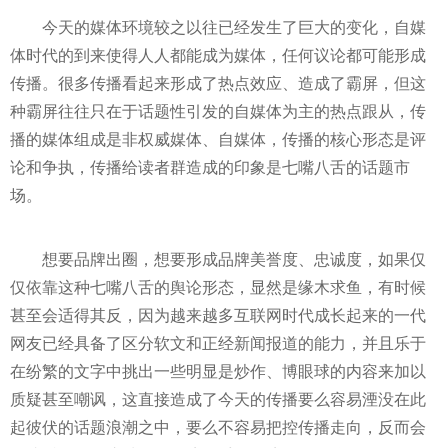
今天的媒体环境较之以往已经发生了巨大的变化，自媒
体时代的到来使得人人都能成为媒体，任何议论都可能形成
传播。很多传播看起来形成了热点效应、造成了霸屏，但这
种霸屏往往只在于话题
性
引发的自媒体为主的热点跟从，传
播的媒体组成是非权威媒体、自媒体，传播的核心形态是评
论和争执，传播给读者群造成的印象是七嘴八舌的话题市
场。
想要品牌出圈，想要形成品牌美誉度、忠诚度，如果仅
仅依靠这种七嘴八舌的舆论形态，显然是缘木求鱼，有时候
甚至会适得其反，因为越来越多互联网时代成长起来的一代
网友已经具备了区分软文和正经新闻报道的能力，并且乐于
在纷繁的文字中挑出一些明显是炒作、博眼球的内容来加以
质疑甚至嘲讽，这直接造成了今天的传播要么容易湮没在此
起彼伏的话题浪潮之中，要么不容易把控传播走向，反而会