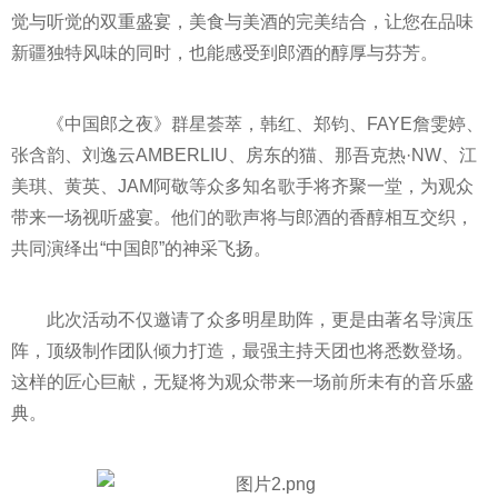
觉与听觉的双重盛宴，美食与美酒的完美结合，让您在品味
新疆独特风味的同时，也能感受到郎酒的醇厚与芬芳。
《中国郎之夜》群星荟萃，韩红、郑钧、FAYE詹雯婷、
张含韵、刘逸云AMBERLIU、房东的猫、那吾克热·NW、江
美琪、黄英、JAM阿敬等众多知名歌手将齐聚一堂，为观众
带来一场视听盛宴。他们的歌声将与郎酒的香醇相互交织，
共同演绎出“中国郎”的神采飞扬。
此次活动不仅邀请了众多明星助阵，更是由著名导演压
阵，顶级制作团队倾力打造，最强主持天团也将悉数登场。
这样的匠心巨献，无疑将为观众带来一场前所未有的音乐盛
典。