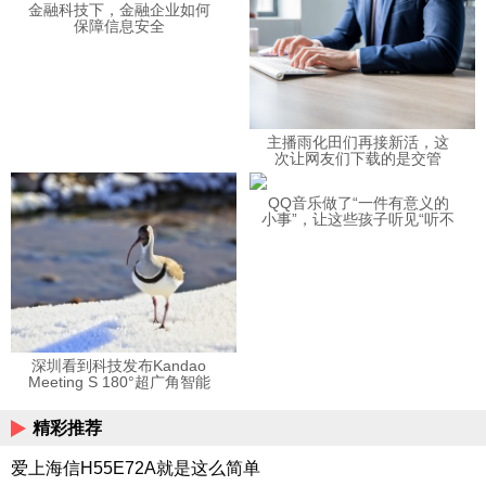
金融科技下，金融企业如何
保障信息安全
主播雨化田们再接新活，这
次让网友们下载的是交管
12123APP
QQ音乐做了“一件有意义的
小事”，让这些孩子听见“听不
见”的音乐
深圳看到科技发布Kandao
Meeting S 180°超广角智能
视频会议机
精彩推荐
爱上海信H55E72A就是这么简单