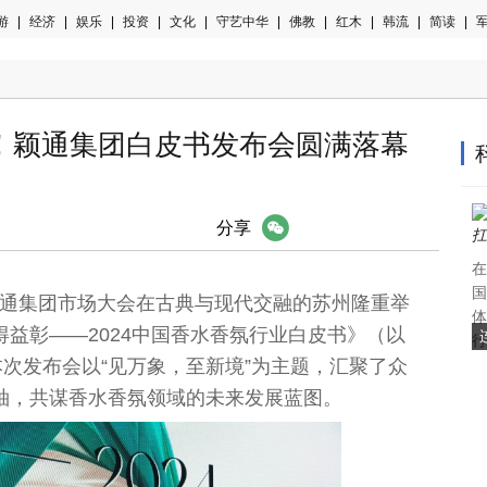
游
|
经济
|
娱乐
|
投资
|
文化
|
守艺中华
|
佛教
|
红木
|
韩流
|
简读
|
军
！颖通集团白皮书发布会圆满落幕
微信
分享
在
国
025颖通集团市场大会在古典与现代交融的苏州隆重举
体
益彰——2024
中国
香水香氛行业白皮书》（以
行
本次发布会以“见万象，至新境”为主题，汇聚了众
袖
，共谋香水香氛领域的未来发展蓝图。