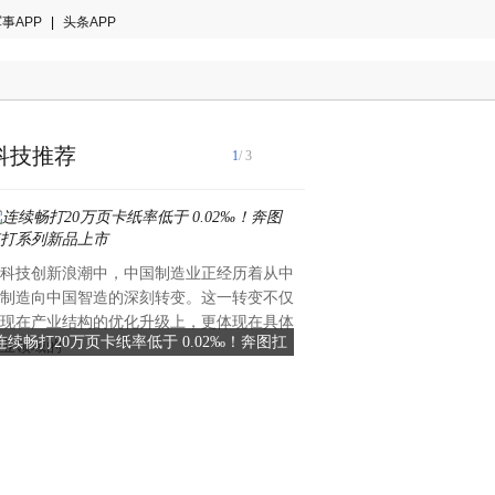
事APP
|
头条APP
科技推荐
1
/ 3
科技创新浪潮中，中国制造业正经历着从中
制造向中国智造的深刻转变。这一转变不仅
现在产业结构的优化升级上，更体现在具体
连续畅打20万页卡纸率低于 0.02‰！奔图扛
沃尔沃S90教师专属购车政
业领域的
打系列新品上市
程的安全与舒
"我长大要当宇航员！我长大
是许多小朋友的童年梦想