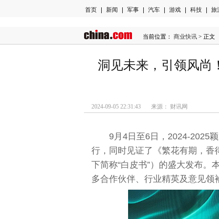
首页
|
新闻
|
军事
|
汽车
|
游戏
|
科技
|
旅
当前位置：
商业快讯
> 正文
洞见未来，引领风尚
2024-09-05 22:31:43 来源： 财讯网
9月4日至6日，2024-2
行，同时见证了《繁花有期，香得
下简称“白皮书”）的盛大发布。
多合作伙伴、行业精英及意见
领