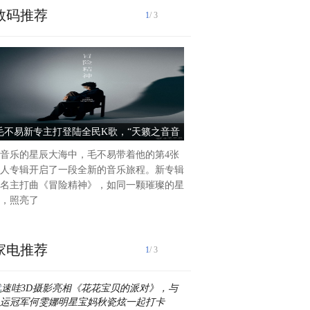
数码推荐
1
/ 3
2024年9月5日，龍曼辰AM JA
798·751园区79罐华丽登场
品牌名称AM由主理人名字的
毛不易新专主打登陆全民K歌，“天籁之音音
SS25中国国际时装周：龍曼辰A
文名(JASMINE)组合而
效”助你重燃《冒险精神》
开启时尚新篇
音乐的星辰大海中，毛不易带着他的第4张
人专辑开启了一段全新的音乐旅程。新专辑
名主打曲《冒险精神》，如同一颗璀璨的星
，照亮了
家电推荐
1
/ 3