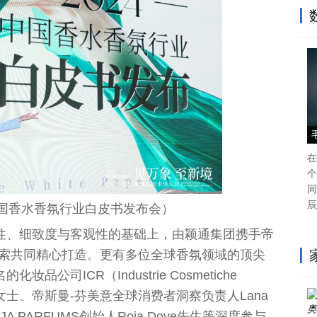
在
个
同
辰
国
香水香氛行业白皮书发布会）
性
、细致度与客观
性
的基础上，由颖通集团携手帝
普索共同精心打造。更有多位全球香氛领域的顶尖
公司ICR（Industrie Cosmetiche
tone女士、帝斯曼-芬美意全球消费者洞察负责人Lana
A PARFUMS创始人Roja Dove先生等深度参与