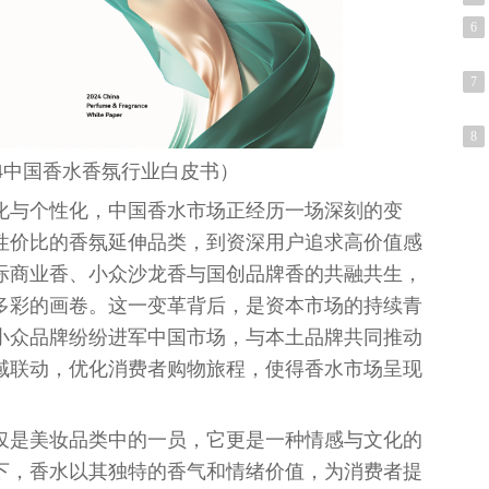
6
7
8
4
中国
香水香氛行业白皮书）
化与个
性
化，
中国
香水市场正经历一场深刻的变
性
价比的香氛延伸品类，到资深用户追求高价值感
际商业香、小众沙龙香与国创品牌香的共融共生，
多彩的画卷。这一变革背后，是资本市场的持续青
小众品牌纷纷进军
中国
市场，与本土品牌共同推动
域联动，优化消费者购物旅程，使得香水市场呈现
仅是美妆品类中的一员，它更是一种情感与文化的
下，香水以其独特的香气和情绪价值，为消费者提