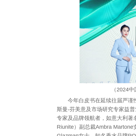
（2024
中
今年白皮书在延续往届严谨
斯曼-芬美意及市场研究专家益
专家及品牌领航者，如意大利著名的化妆品
Riunite）副
总
裁Ambra Mar
Glazman女士、知名香水品牌ROJ