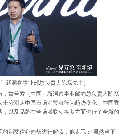
国
〕新洞察事业部
总
负责人陈磊先生）
节，益普索（
中国
）新洞察事业部的
总
负责人陈磊
女士分别从
中国
市场消费者行为趋势变化、
中国
香
遇，以及品牌在全场域联动等多方面进行了全新的
现的消费信心趋势进行解读，他表示：“虽然当下