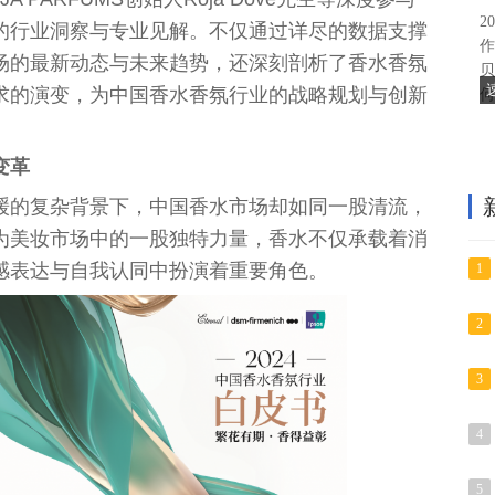
2
的行业洞察与专业见解。不仅通过详尽的数据支撑
作
场的最新动态与未来趋势，还深刻剖析了香水香氛
贝
求的演变，为
中国
香水香氛行业的战略规划与创新
何
。
变革
缓的复杂背景下，
中国
香水市场却如同一股清流，
为美妆市场中的一股独特力量，香水不仅承载着消
感表达与自我认同中扮演着
重要
角色。
1
2
3
4
5