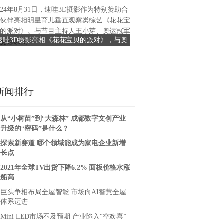
024年8月31日，速哇3D摄影作为特别赞助合
一城一味，一味一传承。在杭
伙伴亮相明星育儿垂直观察类综艺《花花宝
知名小吃，凭借着岁月的沉淀
的派对》。与节目主持人王小芽、奥运冠军
口碑相传，成为杭城经典小吃
速哇3D摄影亮相《花花宝贝的派对》，与奥
江南宋韵入上海，杭州老底子
雯娜以及
丰小吃承载
运冠军何雯娜明星宝妈秋瓷炫一起打卡
大开业
新闻排行
从“小树苗”到“大森林” 成都数字文创产业
升级的“密码”是什么？
探索新赛道 哪个领域能成为家电企业新增
长点
2021年全球TV出货下降6.2% 面板价格水涨
船高
巨头争相布局全屋智能 市场向AI智慧全屋
体系迈进
Mini LED市场不及预期 产业陷入“空欢喜”