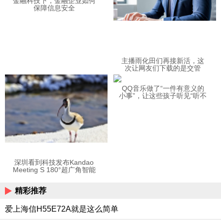
金融科技下，金融企业如何
保障信息安全
主播雨化田们再接新活，这
次让网友们下载的是交管
12123APP
QQ音乐做了“一件有意义的
小事”，让这些孩子听见“听不
见”的音乐
深圳看到科技发布Kandao
Meeting S 180°超广角智能
视频会议机
精彩推荐
爱上海信H55E72A就是这么简单