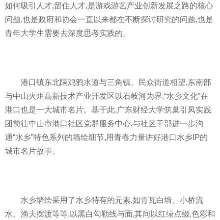
如何吸引人才,留住人才,是游戏游艺产业创新发展之路的核心
问题,也是政府和协会一直以来都在不断探讨研究的问题,也是
青年大学生需要去深度思考实践的。
港口镇东北隔鸡鸦水道与三角镇、民众街道相望,东南部
与中山火炬高新技术产业开发区以石岐河为界,“水乡文化”在
港口也是一大城市名片。基于此,广东财经大学筑巢引凤实践
团前往中山市港口社区党群服务中心,与社区干部进一步沟
通“水乡”特色系列的墙绘细节,用青春力量讲好港口水乡IP的
城市名片故事。
水乡墙绘采用了水乡特有的元素,如青瓦白墙、小桥流
水、渔夫摆渡等等,以黑白勾勒线与面,其间以红绿点缀,色彩和