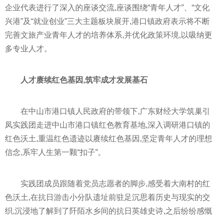
企业代表进行了深入的座谈交流,座谈围绕“青年人才”、“文化
兴港”及“就业创业”三大主题板块展开,港口镇政府表示将不断
完善文旅产业青年人才的培养体系,并优化政策环境,以吸纳更
多专业人才。
人才赓续红色基因,筑牢成才发展基石
在中山市港口镇人民政府的带领下,广东财经大学筑巢引
凤实践团走进中山市港口镇红色教育基地,深入调研港口镇的
红色沃土,重温红色遗迹以赓续红色基因,坚定青年人才的理想
信念,系牢人生第一颗“扣子”。
实践团成员跟随着党员志愿者的脚步,感受着大南村的红
色沃土,在抗日游击小分队遗址前驻足沉思着历史与现实的交
织,沉浸地了解到了阡陌水乡间的抗日英雄史诗,之后纷纷感慨