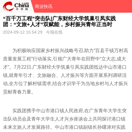
商业快讯
“百千万工程”突击队|广东财经大学筑巢引凤实践
团：“文旅+人才”双赋能，乡村振兴青年正当时
2024-09-12 15:54:29 今报在线
为积极响应
国家
乡村振兴战略号召,助力“百县千镇万村高
质量发展工程”行动
落实
,引领广大青年在田野中“立大志,成大
才”。7月22日,广东财经大学筑巢引凤实践团抵达中山市港口
镇,就青年引才、文旅融合、人才振兴等方面开展系列调研活
动,全方位了解村镇需求,结合才识学干为当地乡村与人才振兴
贡献青春力量。
实践团携手中山市港口镇人民政府,在广东青年大学生突
击队动员会及青年大学生人才兴乡座谈会上共同探讨港口镇
未来文旅人才发展路径。中山市港口镇副镇长孙曙涛对实践