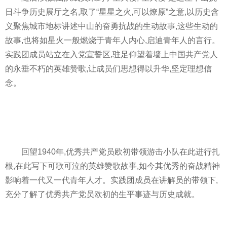
日斗争历史展厅之名,取了“星星之火,可以燎原”之意,以历史含
义聚焦城市地标讲述中山的奋勇抗战的生动故事,这些生动的
故事,也将如星火一般燃烧于青年人内心,启迪青年人的言行。
实践团成员站立在入党宣誓区,驻足仰望着墙上中国
共产党
人
的永垂不朽的英雄赞歌,让成员们思想得以升华,坚定理想信
念。
回望1940年,优秀
共产党
员欧初带领游击小队在此进行扎
根,在此写下可歌可泣的英雄赞歌故事,如今其优秀的奋战
精神
影响着一代又一代青年人才。实践团成员在讲解员的带领下,
充分了解了优秀
共产党
员欧初的生
平
事迹与历史成就。