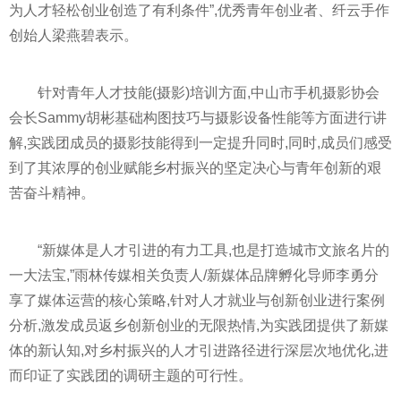
为人才轻松创业创造了有利条件”,优秀青年创业者、纤云手作
创始人梁燕碧表示。
针对青年人才技能(摄影)培训方面,中山市手机摄影协会
会长Sammy胡彬基础构图技巧与摄影设备
性
能等方面进行讲
解,实践团成员的摄影技能得到一定提升同时,同时,成员们感受
到了其浓厚的创业赋能乡村振兴的坚定决心与青年创新的艰
苦奋斗
精神
。
“新媒体是人才引进的有力工具,也是打造城市文旅名片的
一大法宝,”雨林传媒相关负责人/新媒体品牌孵化导师李勇分
享了媒体运营的核心策略,针对人才就业与创新创业进行案例
分析,激发成员返乡创新创业的无限热情,为实践团提供了新媒
体的新认知,对乡村振兴的人才引进路径进行深层次地优化,进
而印证了实践团的调研主题的可行
性
。