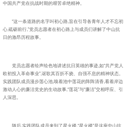
中国
共产党
在抗战时期的艰苦卓绝
精神
。
“这一条道路的名字叫初心路,旨在引导各青年人才
不忘初
心
,砥砺前行,”党员志愿者在初心路上与成员们讲解了中山抗
日的激昂历程故事。
党员志愿者绘声绘色地讲述抗日英雄的事迹,如“
共产党
人
欧初投入革命事业”,讴歌其百折不挠、自强不息的
精神
状态。
实践团队成员漫步莲心池,嗅着池中莲花的阵阵清香,看着岸边
激动人心的廉洁党史的生动故事,“莲花”与“廉洁”交相呼应、引
人深思。
随后,实践团队成员来到了星火楼,“星火楼”是这座中山抗