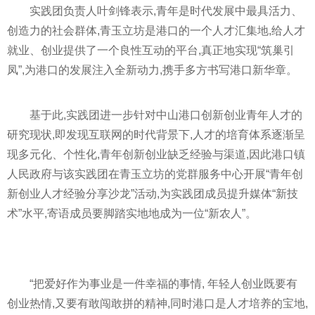
实践团负责人叶剑锋表示,青年是时代发展中最具活力、
创造力的社会群体,青玉立坊是港口的一个人才汇集地,给人才
就业、创业提供了一个良
性
互动的
平
台,真正地实现“筑巢引
凤”,为港口的发展注入全新动力,携手多方书写港口新华章。
基于此,实践团进一步针对中山港口创新创业青年人才的
研究现状,即发现互联网的时代背景下,人才的培育体系逐渐呈
现多元化、个
性
化,青年创新创业缺乏经验与渠道,因此港口镇
人民政府与该实践团在青玉立坊的党群服务中心开展“青年创
新创业人才经验分享沙龙”活动,为实践团成员提升媒体“新技
术”水
平
,寄语成员要脚踏实地地成为一位“新农人”。
“把爱好作为事业是一件幸福的事情, 年轻人创业既要有
创业热情,又要有敢闯敢拼的
精神
,同时港口是人才培养的宝地,