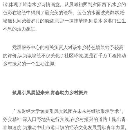
谐,体现了岭南水乡诗情画意。从晨曦初照到夕阳西下,水乡的
色彩在墙绘中得到了最完美的诠释。蓝色的水面波光粼粼,粉
墙黛瓦间藏着岁月的痕迹,而那一抹抹翠绿,则是水乡港口生生
不息的活力象征。
党群服务中心的相关负责人对该水乡特色墙绘给予较高
的评价,认为该墙绘不仅美化了社区环境,更是百千万工程推动
乡村振兴的一个生动注脚。
筑巢引凤展望未来,青春助力乡村振兴
广东财经大学筑巢引凤实践团在未来将继续秉承学术与
务实
精神
,深入田野地头进行实践,在乡村振兴的道路上跑出青
春加速度,为推动中山市港口镇的经济文化发展贡献青年力量,