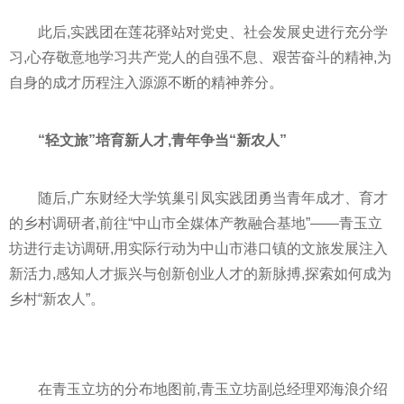
此后,实践团在莲花驿站对党史、社会发展史进行充分学
习
,心存敬意地学
习
共产党
人的自强不息、艰苦奋斗的
精神
,为
自身的成才历程注入源源不断的
精神
养分。
“轻文旅”培育新人才,青年争当“新农人”
随后,广东财经大学筑巢引凤实践团勇当青年成才、育才
的乡村调研者,前往“中山市全媒体产教融合基地”——青玉立
坊进行走访调研,用实际行动为中山市港口镇的文旅发展注入
新活力,感知人才振兴与创新创业人才的新脉搏,探索如何成为
乡村“新农人”。
在青玉立坊的分布地图前,青玉立坊副总经理邓海浪介绍