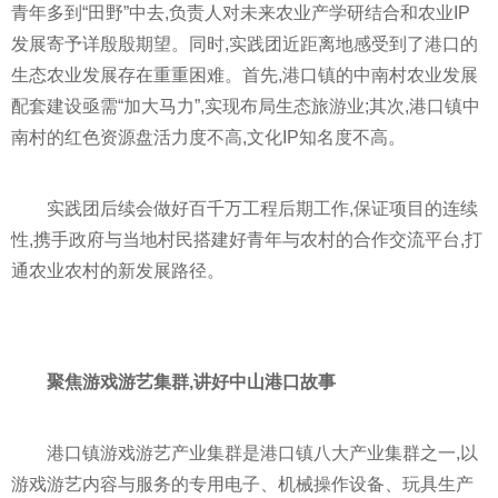
青年多到“田野”中去,负责人对未来农业产学研结合和农业IP
发展寄予详殷殷期望。同时,实践团
近
距离地感受到了港口的
生态农业发展存在重重困难。首先,港口镇的中南村农业发展
配套建设亟需“加大马力”,实现布局生态旅游业;其次,港口镇中
南村的红色资源盘活力度不高,文化IP知名度不高。
实践团后续会做好百千万工程后期工作,保证项目的连续
性
,携手政府与当地村民搭建好青年与农村的合作交流
平
台,打
通农业农村的新发展路径。
聚焦游戏游艺集群,讲好中山港口故事
港口镇游戏游艺产业集群是港口镇八大产业集群之一,以
游戏游艺内容与服务的专用电子、机械操作设备、玩具生产