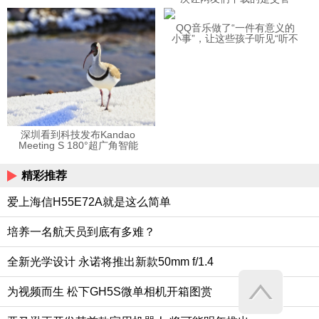
12123APP
QQ音乐做了“一件有意义的
小事”，让这些孩子听见“听不
见”的音乐
深圳看到科技发布Kandao
Meeting S 180°超广角智能
视频会议机
精彩推荐
爱上海信H55E72A就是这么简单
培养一名航天员到底有多难？
全新光学设计 永诺将推出新款50mm f/1.4
为视频而生 松下GH5S微单相机开箱图赏