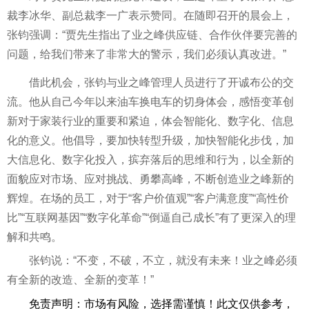
裁李冰华、副
总
裁李一广表示赞同。在随即召开的晨会上，
张钧强调：“贾先生指出了业之峰供应链、合作伙伴要完善的
问题，给我们带来了非常大的警示，我们必须认真改进。”
借此机会，张钧与业之峰管理人员进行了开诚布公的交
流。他从自己今年以来油车换电车的切身体会，感悟变革创
新对于家装行业的
重要
和紧迫，体会智能化、数字化、信息
化的意义。他倡导，要加快转型升级，加快智能化步伐，加
大信息化、数字化投入，摈弃落后的思维和行为，以全新的
面貌应对市场、应对挑战、勇攀高峰，不断创造业之峰新的
辉煌。在场的员工，对于“客户价值观”“客户满意度”“高
性
价
比”“互联网基因”“数字化革命”“倒逼自己成长”有了更深入的理
解和共鸣。
张钧说：“不变，不破，不立，就没有未来！业之峰必须
有全新的改造、全新的变革！”
免责声明：市场有风险，选择需谨慎！此文仅供参考，