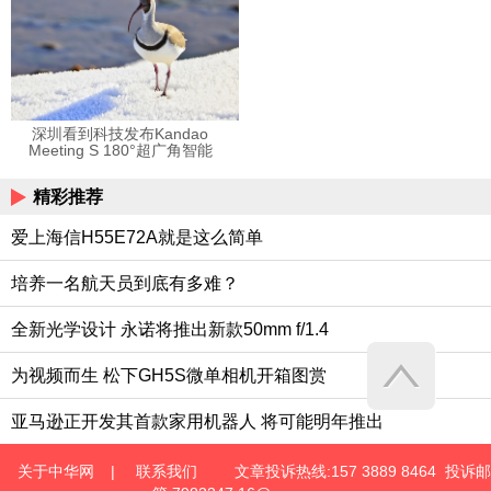
见”的音乐
深圳看到科技发布Kandao
Meeting S 180°超广角智能
视频会议机
精彩推荐
爱上海信H55E72A就是这么简单
培养一名航天员到底有多难？
全新光学设计 永诺将推出新款50mm f/1.4
为视频而生 松下GH5S微单相机开箱图赏
亚马逊正开发其首款家用机器人 将可能明年推出
关于中华网
|
联系我们
文章投诉热线:157 3889 8464 投诉邮