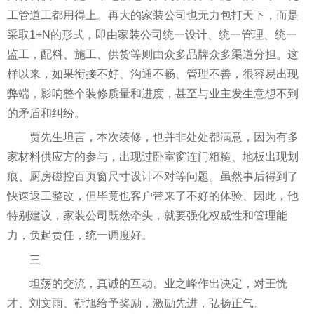
工管道工都用得上。再大的家装公司也无力包打天下，而是
采取1+N的形式，即由家装公司统一设计、统一管理、统一
监工，配料、施工、供货等则由众多品牌众多渠道分担。这
样以来，如果衔接不好、沟通不畅、管理不善，很容易出现
弊端，影响整个装修质量和进度，甚至与业主发生意想不到
的矛盾和纠纷。
贾先生坦言，本次装修，也并非处处都满意，因为有多
家材料供应方的参与，出现过卧室窗连门粗糙、地板出现划
痕、厨房磁控百页窗尺寸设计不对等问题。虽然事后得到了
快速返工整改，但毕竟也客户带来了不好的体验、因此，他
特别建议，家装公司既然牵头，就要强化权威
性
和管理能
力，负起责任，统一调度好。
三
坦荡的交流，真诚的互动。业之峰作出决定，对王恍
才、刘文雨、靳旭给予奖励，激励先进，弘扬正气。