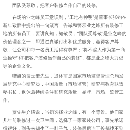
团队受尊敬，把客户装修当作自己的装修。
在场的业之峰员工意识到，“工地有神明”是董事长张钧在
新年致辞中
提出
的一句箴言，告诫和警示业之峰所有装修工
地的所有员工，要讲良知，知敬畏；“团队受尊敬”是业之峰的
价值理念之一，即通过真诚付出和优质服务，赢得客户尊
敬，让公司和每一名员工活得有尊严；“将不
骗人
作为第一商
业操守”和“把客户装修当作自己的装修”，都是业之峰大力倡
导的企业文化。
赠旗的贾玉奎先生，退休前是
国家
市场监督管理
总
局发
展研究中心研究员，
中国
质量（市场监管）研究与教育联盟
秘书长，退休后持续关注和研究质量、品牌、市场、监管工
作。
贾先生介绍说，当初选择业之峰，有一个背景。他们家
几年前装修过一次卫生间，选择了一家家装公司，事先承诺
得很好，到头来却生了一肚子气，装修最后连工长都找不到