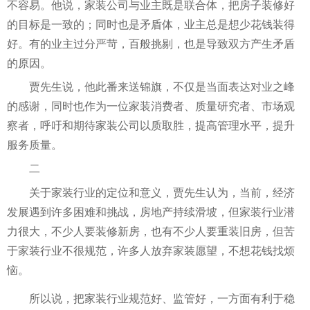
不容易。他说，家装公司与业主既是联合体，把房子装修好
的目标是一致的；同时也是矛盾体，业主
总
是想少花钱装得
好。有的业主过分严苛，百般挑剔，也是导致双方产生矛盾
的原因。
贾先生说，他此番来送锦旗，不仅是当面表达对业之峰
的感谢，同时也作为一位家装消费者、质量研究者、市场观
察者，呼吁和期待家装公司以质取胜，提高管理水
平
，提升
服务质量。
二
关于家装行业的定位和意义，贾先生认为，当前，经济
发展遇到许多困难和挑战，
房地产
持续滑坡，但家装行业潜
力很大，不少人要装修新房，也有不少人要重装旧房，但苦
于家装行业不很规范，许多人放弃家装愿望，不想花钱找烦
恼。
所以说，把家装行业规范好、监管好，一方面有利于稳