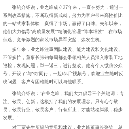
张钧介绍说，业之峰成立27年来，一直在努力，通过一
系列改革措施，不断取得新成就，努力为客户带来高
性
价比
的一站式家装体验，赢得了市场，赢得了口碑。去年以来，
他们大力倡导“高质量发展”“精细化管理”“降本增效”，在市场
低迷、竞争激烈的家装市场异军突起，焕发生机。
多年来，业之峰注重团队建设、能力建设和文化建设。
不管多忙，董事长张钧每周都会带领相关人员深入家装工地
巡检，发现问题，举一返三，进行整改。他有个人
微
信公众
号，开设了“与‘钧’同行，一起聆听”视频号，欢迎业主随时反
映问题，客户有困难随时可以与他联系。
张钧介绍说：“在业之峰，我们大力倡导三个关键词：专
注、敬畏、创新，这概括了我们的发展理念。只有心存敬
畏，敬畏行业，敬畏客户，行有所止，才能站稳脚跟，稳步
发展。”
对于贾先生所提的意见和建议，业之峰董事长张钧、
总