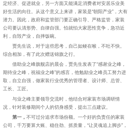
定经济、促进就业，另一方面又能满足消费者对安居乐业美
好生活的向往。从这个意义上来讲，家装是“朝阳产业”，大有
潜力。因此，
政府
和监管部门要正确引导、严格监管，家装
公司要认清形势、自律自强。怕就怕大家恶
性
竞争，急功
近
利，自毁产业，自摔饭碗。
贾先生说，对于这些思考，自己如鲠在喉，不吐不快。
综合相加，有了此次赠送锦旗之行。
借助业之峰旗舰店的晨会，贾先生发表了“感谢业之峰，
期待业之峰，祝福业之峰”的感言，他勉励业之峰员工努力进
取，自立自强，做家装行业优秀的管理者、设计师、
总
管、
工长、工匠。
与业之峰主要
领导
交流时，他结合对家装市场调研情
况，针对装修期间个人的切身感受，
提出
三点建议。
第一
，
不可过分追求市场份额。一个好的负责任的家装
公司，千万要算大账、稳住劲、抓质量，“让灵魂追上脚步”，