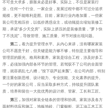
不可贪大求多，膨胀未必是好事。实际上，不仅是家装行
业，任何一个行业、一家企业，发展过程中都不可过分追求
规模，更不能唯利是图。目前，家装行业内卷加重，一些家
装公司竞相压价，以低价诱惑业主，或动辄
提出
缩短装修工
期，承诺“多少天交房”，实际上挤压的是装修质量，“萝卜快
了不洗泥”，导致管理、施工质量、环节对接出现问题。
第二
，
着力提升管理水
平
。从内心来讲，没有哪家家装
公司不愿意干好，但关键是能力够不够，特别是主要
领导
和
管理层的眼光、格局和素养。家装是综合工程，涉及好多工
序，必须加强内部各环节的管理。若驾驭不了公司的全面管
理，就容易乱七八糟，“按下葫芦起来瓢”。在公司内部，特别
要注重创新思维、设计能力、专业技能、文化素养的提升。
一个好的家装公司，应当采取多种方式，持续提升团队素
质，培养和留住一大批优秀的设计师、管家、工长和工匠。
第三
，
加强对家装全链条的管理和协调。家装涉及各方
面材料供应和施工，地板地砖、门窗橱柜、泥工油工木工瓦