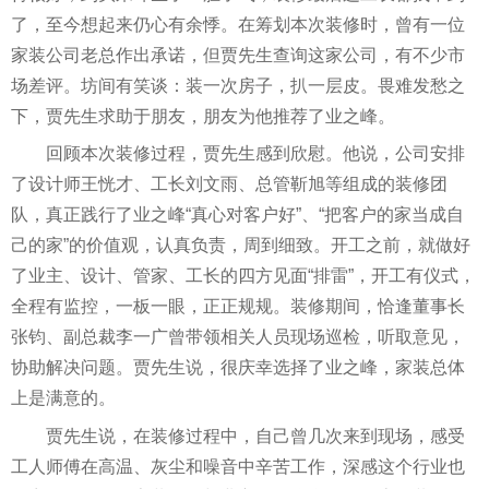
了，至今想起来仍心有余悸。在筹划本次装修时，曾有一位
家装公司老
总
作出承诺，但贾先生查询这家公司，有不少市
场差评。坊间有笑谈：装一次房子，扒一层皮。畏难发愁之
下，贾先生求助于朋友，朋友为他推荐了业之峰。
回顾本次装修过程，贾先生感到欣慰。他说，公司安排
了设计师王恍才、工长刘文雨、
总
管靳旭等组成的装修团
队，真正践行了业之峰“真心对客户好”、“把客户的家当成自
己的家”的价值观，认真负责，周到细致。开工之前，就做好
了业主、设计、管家、工长的四方见面“排雷”，开工有仪式，
全程有监控，一板一眼，正正规规。装修期间，恰逢董事长
张钧、副
总
裁李一广曾带领相关人员现场巡检，听取意见，
协助解决问题。贾先生说，很庆幸选择了业之峰，家装
总
体
上是满意的。
贾先生说，在装修过程中，自己曾几次来到现场，感受
工人师傅在高温、灰尘和噪音中辛苦工作，深感这个行业也