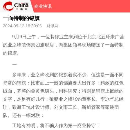
商业快讯
一面特制的锦旗
2024-09-12 18:50:06 财讯网
9月9日上午，一位装修业主来到位于北京北五环来广营
的业之峰装饰集团旗舰店，向集团
领导
现场赠送了一面特制
的锦旗。
一
多年来，业之峰收到的锦旗着实不少。但这是一面不同
寻常的锦旗：比市面上一般的锦旗要大出许多；精致的红色
绒面，齐整的金黄色穗头，用料讲究；特别是锦旗上嵌绣的
文字，足足有好几行：敬赠业之峰张钧董事长、李冰华
总
经
理，致谢王恍才设计师、刘文雨工长、靳旭管家等家装团
队。还有一幅对联：
工地有神明，将不
骗人
作为第一商业操守；