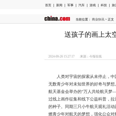
首页
|
新闻
|
军事
|
汽车
|
游戏
|
科技
|
旅
当前位置：
商业快讯
> 正文
送孩子的画上太
2024-09-26 15:27:17 来源：今报在线
人类对宇宙的探索从未停止，中
无数青少年对未知世界的好奇与梦想
航天
基金
会举办的“万人共绘航天梦
过线上画作征集和线下公益科普，拉
的种子。同期三只小牛航天观礼活动
燃青少年对航天的梦想，强化公众对