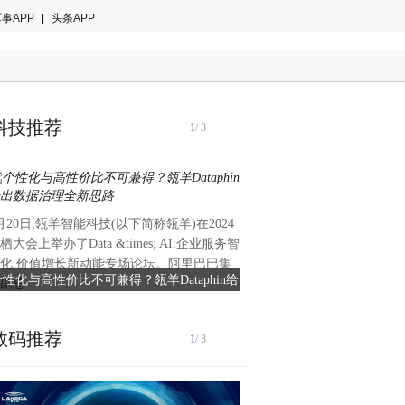
事APP
|
头条APP
科技推荐
1
/ 3
月20日,瓴羊智能科技(以下简称瓴羊)在2024
近日，2024中国科技创新论坛暨i
栖大会上举办了Data &times; AI:企业服务智
二十四届互联网技术大会在北
化,价值增长新动能专场论坛。阿里巴巴集
坛以新势 无疆为主题，汇聚了
性化与高性价比不可兼得？瓴羊Dataphin给
2024中国科技创新论坛暨iTec
副总
国的科技专
出数据治理全新思路
届互联网技术大会在北
数码推荐
1
/ 3