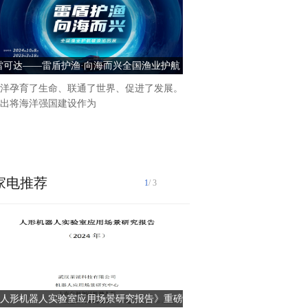
雷可达——雷盾护渔·向海而兴全国渔业护航
日本老龄化再创新高，GRAN
破浪巡回展正式启动
龄化时代的健康守
洋孕育了生命、联通了世界、促进了发展。
日本作为全球老龄化最严重的
出将海洋强国建设作为
人口数量再创新高，有数据显
叶，日本65岁以上人口预计
30%，远超国际
家电推荐
1
/ 3
在这个瞬息万变的传媒时代，
引领的声音革命正悄然兴起，
了信息的传递边界，更为声音
人形机器人实验室应用场景研究报告》重磅
讯飞智作AI配音：跨越多元
想象的翅膀。