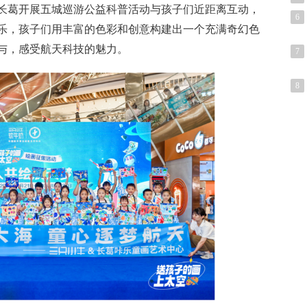
长葛开展五城巡游公益科普活动与孩子们
近
距离互动，
6
乐，孩子们用丰富的色彩和创意构建出一个充满奇幻色
与，感受航天科技的魅力。
7
8