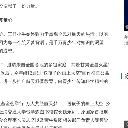
设贡献了一份力量。
亮童心
护。三只小牛始终致力于点燃全民对航天的热情，以实
海
因为每一个航天梦背后，是千万青少年对知识的渴望、
指
的遐想。
游”，邀请来自全国各地的多组家庭，共赴甘肃金昌火星1
之旅后，今年继续通过“送孩子的画上太空”画作征集公益
，进一步推广航天科普教育，向青少年传递科学
精神
的
天
基金
会举行“万人共绘航天梦——送孩子的画上太空”公
上海交通大学钱学森图书馆馆长钱永刚，原
国家
首批航
金
会理事长吴志坚以及蒙牛集团相关部门负责人等领导
《