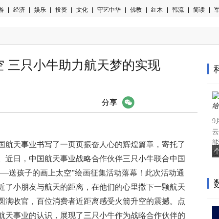
游
|
经济
|
娱乐
|
投资
|
文化
|
守艺中华
|
佛教
|
红木
|
韩流
|
简读
|
军
空 三只小牛助力航天梦的实现
微信
分享
9
云
能
国航天事业书写了一页页振奋人心的辉煌篇章，寄托了
个
团
。
近
日，中国航天事业战略合作伙伴三只小牛联合中国
——送孩子的画上太空”绘画征集活动落幕！此次活动通
近
了小朋友与航天的距离，在他们的心里撒下一颗航天
圆满收官，百位消费者
近
距离感受火箭升空的震撼。点
航天事业的认识，展现了三只小牛作为战略合作伙伴的