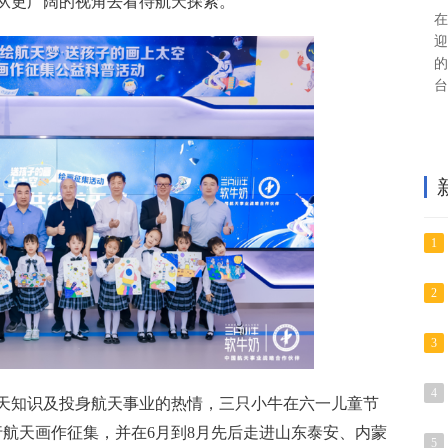
从更广阔的视角去看待航天探索。
在
迎
的
台
1
2
3
4
天知识及投身航天事业的热情，三只小牛在六一儿童节
行航天画作征集，并在6月到8月先后走进山东泰安、内蒙
5