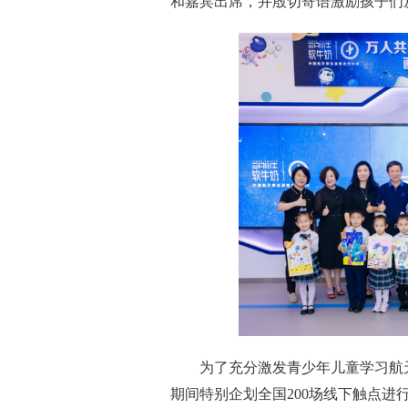
和嘉宾出席，并殷切寄语激励孩子们
为了充分激发青少年儿童学
习
航
期间特别企划全国200场线下触点进