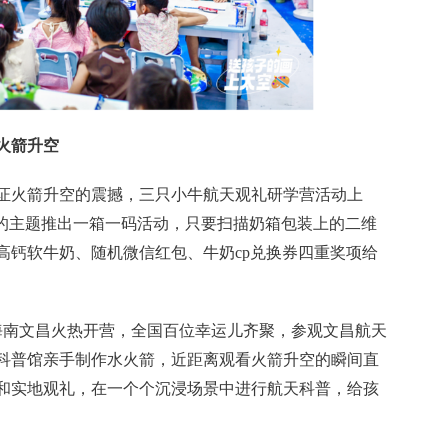
火箭升空
证火箭升空的震撼，三只小牛航天观礼研学营活动上
”的主题推出一箱一码活动，只要扫描奶箱包装上的二维
高钙软牛奶、随机
微信
红包、牛奶cp兑换券四重奖项给
在海南文昌火热开营，全国百位幸运儿齐聚，参观文昌航天
科普馆亲手制作水火箭，
近
距离观看火箭升空的瞬间直
和实地观礼，在一个个沉浸场景中进行航天科普，给孩