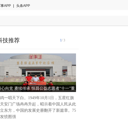
事APP
|
头条APP
科技推荐
1
/ 3
在紧张的工作日程中，一杯香
够瞬间提振精神，还能让人在
片刻的宁静与放松。对于许多
恒心向党 赓续传承 恒昌公益志愿者“十一”重
灿坤家用全自动咖啡机-高定1
能够在办公
忆75载峥嵘岁月
的咖啡专家
鸡一唱天下白。1949年10月1日，五星红旗
天安门广场冉冉升起，昭示着中国人民从此
立东方，中国的发展史册翻开了新篇章。75
发愤图强