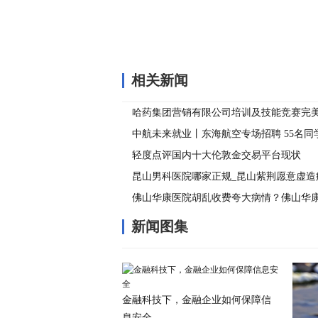
相关新闻
哈药集团营销有限公司培训及技能竞赛完
中航未来就业丨东海航空专场招聘 55名同
轻度点评国内十大伦敦金交易平台现状
昆山男科医院哪家正规_昆山紫荆愿意虚造
治疗不？
佛山华康医院胡乱收费夸大病情？佛山华
新闻图集
金融科技下，金融企业如何保障信
息安全