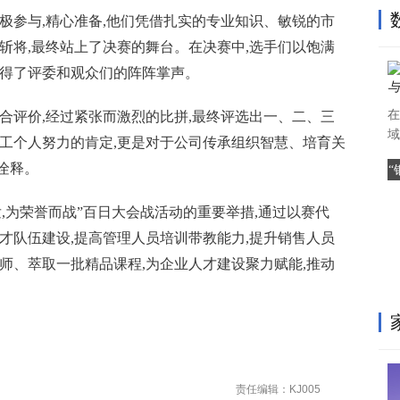
极参与,精心准备,他们凭借扎实的专业知识、敏锐的市
斩将,最终站上了决赛的舞台。在决赛中,选手们以饱满
赢得了评委和观众们的阵阵掌声。
在
合评价,经过紧张而激烈的比拼,最终评选出一、二、三
域
员工个人努力的肯定,更是对于公司传承组织智慧、培育关
诠释。
,为荣誉而战”百日大会战活动的重要举措,通过以赛代
才队伍建设,提高管理人员培训带教能力,提升销售人员
师、萃取一批精品课程,为企业人才建设聚力赋能,推动
责任编辑：KJ005