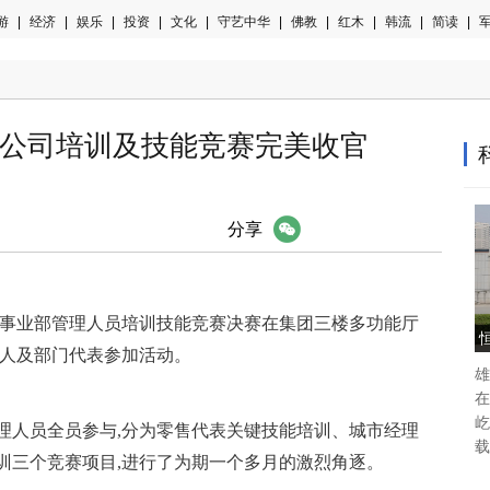
游
|
经济
|
娱乐
|
投资
|
文化
|
守艺中华
|
佛教
|
红木
|
韩流
|
简读
|
军
公司培训及技能竞赛完美收官
微信
分享
牌事业部管理人员培训技能竞赛决赛在集团三楼多功能厅
责人及部门代表参加活动。
雄
在
屹
理人员全员参与,分为零售代表关键技能培训、城市经理
载
训三个竞赛项目,进行了为期一个多月的激烈角逐。