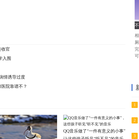
不
相
厕
美收官
完
可
学入围
病情诱导过度
康医院靠谱不？
1
2
QQ音乐做了“一件有意义的小事”，
3
让这些孩子听见“听不见”的音乐