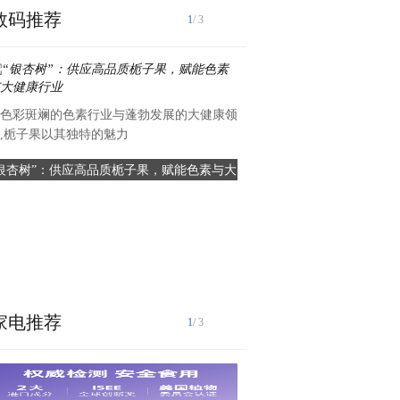
数码推荐
1
/ 3
色彩斑斓的色素行业与蓬勃发展的大健康领
,栀子果以其独特的魅力
“银杏树”：供应高品质栀子果，赋能色素与大
中付支付：聚焦全球布局，中
健康行业
出海
在全球化日益加深的今天，中
上“出海”征程，寻求更广
家电推荐
1
/ 3