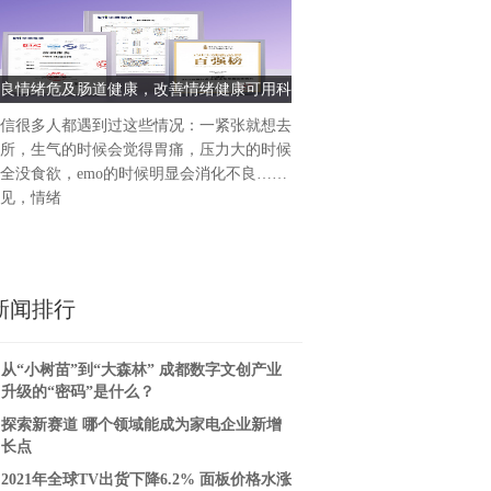
技术创新与精益生产对企业的
视,它们是企业持续发展、提
可持续增长的关键驱动力。作
良情绪危及肠道健康，改善情绪健康可用科
以客户为中心 以技术创新和
者,华宝国际始
纽斯藏红花提取物
华宝国际不断突破
信很多人都遇到过这些情况：一紧张就想去
所，生气的时候会觉得胃痛，压力大的时候
全没食欲，emo的时候明显会消化不良……
见，情绪
新闻排行
从“小树苗”到“大森林” 成都数字文创产业
升级的“密码”是什么？
探索新赛道 哪个领域能成为家电企业新增
长点
2021年全球TV出货下降6.2% 面板价格水涨
BATTLEACE（格斗大师）青少年