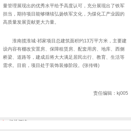
量管理展现出的优秀水
平
给予高度认可，充分展现出了铁军
担当，期待项目能够继续弘扬铁军文化，为煤化工产业园的
高质量发展贡献更大力量。
淮南揽淮城·祁家项目总建筑面积约13万
平
方米，主要建
设内容有棚改安置房、保障租赁房、配套用房、地库、西侧
桥梁、道路等，建成后将
大大
满足居民出行、教育、生活等
需求。目前，项目处于装饰装修阶段。(张传锋)
责任编辑：kj005
相关阅读