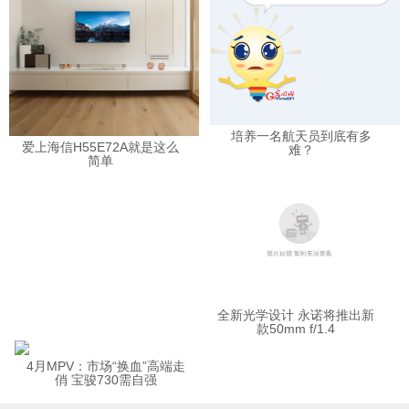
培养一名航天员到底有多
爱上海信H55E72A就是这么
难？
简单
全新光学设计 永诺将推出新
款50mm f/1.4
4月MPV：市场“换血”高端走
俏 宝骏730需自强