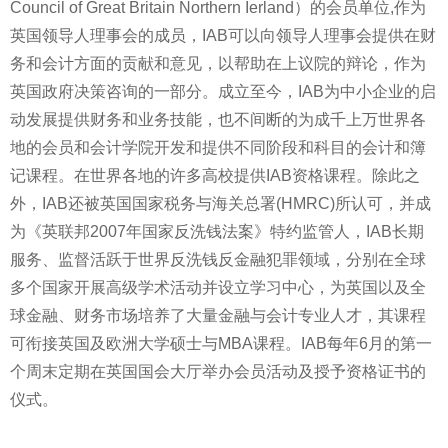
Council of Great Britain Northern Ierland）的会员单位,作为
英国
领导人
理事会的成员，IAB可以向
领导人
理事会提供在财
务和会计方面的贡献和意见，以帮助在上议院的辩论，作为
英国政府决策咨询的一部分。成立至今，IAB为中小企业的启
动发展提供财务和业务技能，也不间断的为成千上万世界各
地的会员和会计学院开发和提供不同阶段和科目的会计和簿
记课程。在世界各地的许多高校提供IAB资格课程。除此之
外，IAB还被英国
国家
税务与海关总署(HMRC)所认可，并成
为《英联邦2007年
国家
反洗钱法案》特约监管人，IAB长期
服务、监督活跃于世界反洗钱反
金融
犯罪
领域，分别在全球
多个
国家
开展高级学术活动并设立学
习
中心，为英国以及全
球
金融
、财务市场培养了大量
金融
与会计专业人才，其课程
可衔接英国及欧洲大学硕士与MBA课程。IAB每年6月的第一
个周末定期在英国国会大厅举办会员活动及授予资格证书的
仪式。