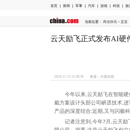
首页
|
新闻
|
军事
|
汽车
|
游戏
|
科技
|
旅
当前位置：
商业快讯
> 正文
云天励飞正式发布AI硬
2024-11-15 15:38:39 来源：今报在线
今年以来,云天励飞在智能硬
戴方案设计头部公司岍丞技术,进
产品的深度结合;近期,又与闪极
记者注意到,今年7月,云天
限公司。据悉,这是云天励飞创立