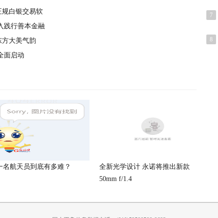
正规白银交易软
7
入践行善本金融
8
东方大美气韵
作全面启动
一名航天员到底有多难？
全新光学设计 永诺将推出新款
50mm f/1.4