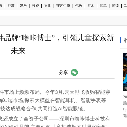
游
|
经济
|
娱乐
|
投资
|
文化
|
守艺中华
|
佛教
|
红木
|
韩流
|
简读
|
军
件品牌“噜咔博士”，引领儿童探索新
未来
微信
分享
件市场上频频布局。今年3月,云天励飞收购智能穿
接
2
军C端市场,探索大模型在智能耳机、智能手表等
脑
科技达成战略合作,共同打造AI智能眼镜。
行
邀
励飞还成立了全资子公司——深圳市噜咔博士科技有
的AI硬件品牌,主要面向儿童打造探索世界的新时