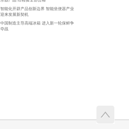
水器产品 经检验全部合格
智能化开辟产品创新边界 智能坐便器产业
迎来发展新契机
中国制造主导高端冰箱 进入新一轮保鲜争
夺战
4月MPV：市场“换血”高端走俏 宝
骏730需自强
为视频而生 松下GH5S微单相机开
箱图赏