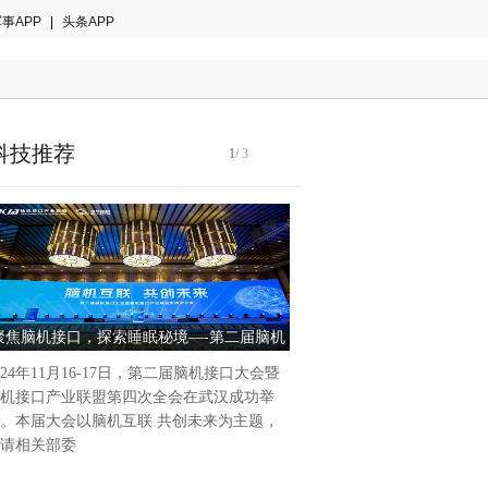
事APP
|
头条APP
科技推荐
1
/ 3
2024年11月12日，第十五
博览会（珠海航展）在珠海国
帷幕，吸引了众多国内外航空
聚焦脑机接口，探索睡眠秘境—-第二届脑机
卓翼智能亮相2024珠海航展
术领域的顶
口论坛顺利召开，睡眠与梦境论坛引发关注
术解决方案并达成多
024年11月16-17日，第二届脑机接口大会暨
机接口产业联盟第四次全会在武汉成功举
。本届大会以脑机互联 共创未来为主题，
请相关部委