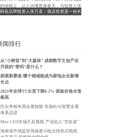
的绿植上，让人仿佛置身春天，与投资人张
&reg;（Cetaphil&reg;
丽兹品牌投资人张万圣：酒店投资是一份长
75余载专注引领敏感性皮肤
圣的访谈
盛大的丝塔
期事业
实验室在洛杉矶分享尖
新闻排行
从“小树苗”到“大森林” 成都数字文创产业
升级的“密码”是什么？
探索新赛道 哪个领域能成为家电企业新增
长点
2021年全球TV出货下降6.2% 面板价格水涨
船高
巨头争相布局全屋智能 市场向AI智慧全屋
体系迈进
Mini LED市场不及预期 产业陷入“空欢喜”
海南省市场监管局抽查10批次快热式电热