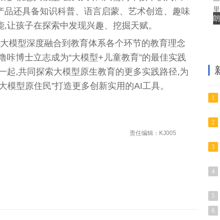
里
产品还具备知识科普、语言启蒙、艺术创造、趣味
朗
万
能,让孩子在探索中发现兴趣、挖掘天赋。
I 大模型深度融合到教育体系各个环节的教育理念
噜咔博士立志成为“大模型+儿童教育”的最佳实践
一起,共同探索大模型原生教育的更多实践路径,为
大模型原住民”打造更多创新实用的AI工具。
1
2
责任编辑：KJ005
3
4
5
6