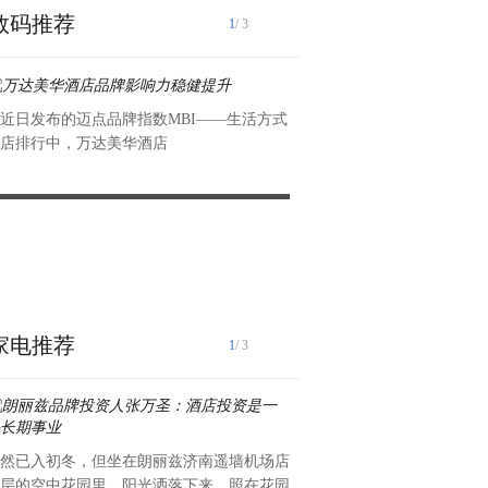
数码推荐
1
/ 3
近日发布的迈点品牌指数MBI——生活方式
在旅游与商务出行需求日益旺
店排行中，万达美华酒店
生活方式酒店——万达颐
万达美华酒店品牌影响力稳健提升
万达美华酒店与万达悦华酒店
亮城市新地标
家电推荐
1
/ 3
然已入初冬，但坐在朗丽兹济南遥墙机场店
高德美致力于成为全球领先专
层的空中花园里，阳光洒落下来，照在花园
旗下专注于敏感性皮肤护理的