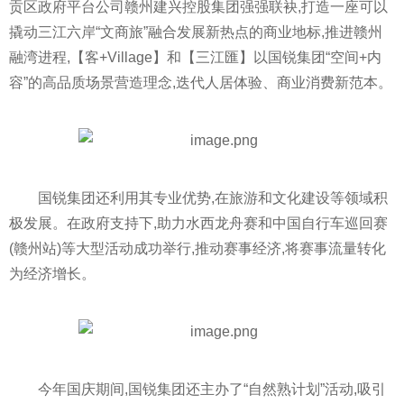
贡区政府
平
台公司赣州建兴控股集团强强联袂,打造一座可以
撬动三江六岸“文商旅”融合发展新热点的商业地标,推进赣州
融湾进程,【客+Village】和【三江匯】以国锐集团“空间+内
容”的高品质场景营造理念,迭代人居体验、商业消费新范本。
国锐集团还利用其专业优势,在旅游和文化建设等领域积
极发展。在政府支持下,助力水西龙舟赛和中国自行车巡回赛
(赣州站)等大型活动成功举行,推动赛事经济,将赛事流量转化
为经济增长。
今年国庆期间,国锐集团还主办了“自然熟计划”活动,吸引