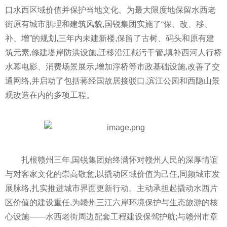
口水西区域价值并保护当地文化。为最大限度地保留水西老
街原有城市肌理和建筑风貌,国锐集团实施了“保、改、移、
补、增”的规划,三年内未建新楼,保留了古树、码头和原有建
筑元素,修建堤岸防洪设施,迁移沿江截污干管,填补西河人行桥
水幕电影、消费场景展示,增加浮桥等市政基础设施,改善了交
通网络,并启动了包括蒋经国故居接驳口,滨江公园和西隐山景
观改造在内的多项工程。
扎根赣州三年,国锐集团始终满怀对赣州人民的深厚情谊
与对客家文化的崇高敬意,以撬动区域价值为己任,同频城市发
展脉络,扎实推进城市界面更新行动。主动承担起撬动水西片
区价值的建设重任,为赣州三江六岸环境保护与生态旅游的核
心设施——水西老街周边配套工程建设保驾护航;与赣州市章