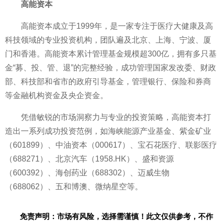
高能资本
高能资本成立于1999年，是一家专注于医疗大健康及高
科技领域的专业
投资机构，团队遍及北京、上海、宁波、厦
门和
香港。高能资本累计管理
基金规模超300亿，拥有多只
基
金“募、投、管、退”的完整经验，成功管理
国家发改委、财政
部、科技部和省市的
政府引导
基金，管理银行、保险和券商
等
金融机构资金及央企资金。
凭借敏锐的市场洞察力与专业的
投资策略，高能资本打
造出一系列成功
投资范例，如海峡能源产业
基金、紫金矿业
（601899）、中油资本（000617）、宝石花医疗、联影医疗
（688271）、北京汽车（1958.HK）、盛和资源
（600392）、海创药业（688302）、迈威生物
（688062）、五和博澳、
微纳星空等。
免责声明：市场有风险，选择需谨慎！此文仅供参考，不作