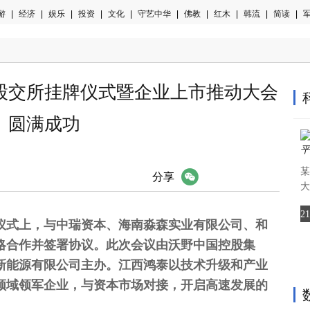
游
|
经济
|
娱乐
|
投资
|
文化
|
守艺中华
|
佛教
|
红木
|
韩流
|
简读
|
军
股交所挂牌仪式暨企业上市推动大会
圆满成功
某
微信
分享
大
2
仪式上，与中瑞资本、海南淼森实业有限公司、和
略合作并签署协议。此次会议由沃野中国控股集
新能源有限公司主办。江西鸿泰以技术升级和产业
领域领军企业，与资本市场对接，开启高速发展的