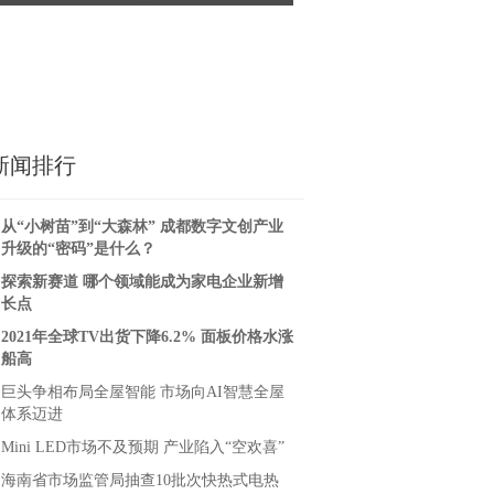
浪潮
孕到怀孕！-东莞康兴
新闻排行
从“小树苗”到“大森林” 成都数字文创产业
升级的“密码”是什么？
探索新赛道 哪个领域能成为家电企业新增
长点
2021年全球TV出货下降6.2% 面板价格水涨
船高
巨头争相布局全屋智能 市场向AI智慧全屋
体系迈进
Mini LED市场不及预期 产业陷入“空欢喜”
海南省市场监管局抽查10批次快热式电热