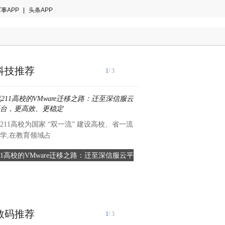
事APP
|
头条APP
科技推荐
1
/ 3
211高校为国家 “双一流” 建设高校、省一流
学,在教育领域占
11高校的VMware迁移之路：迁至深信服云平
助力企业布局全球，金柚网亮相
台，更高效、更稳定
资源国际合作交流
2024年12月3日，由上海市
障局、静安区人民政府主办
数码推荐
1
/ 3