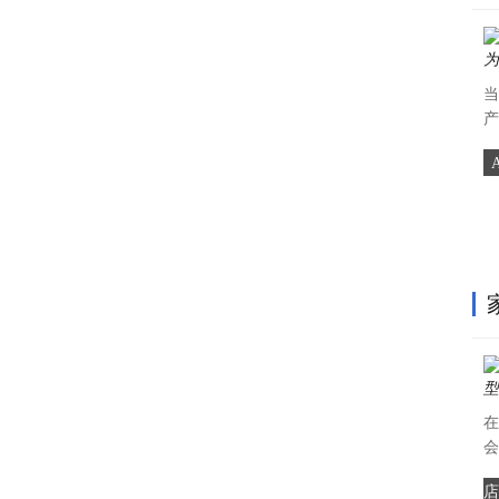
当
产
在
会
店