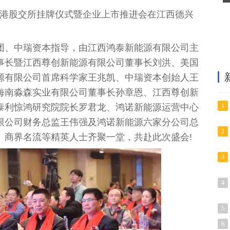
鸿泰香港股交所挂牌仪式暨企业上市推进会在江西德兴
团、中瑞资本指导，由江西鸿泰新能源有限公司主
事长暨江西尊创新能源有限公司董事长刘洪、美国
源有限公司首席科学家王兆凯、中瑞资本创始人王
海南淼森实业有限公司董事长孙章恩、江西尊创新
1
泰利惊鸿研究院院长罗君龙、鸿诺新能源运营中心
限公司财务总监王伟强及鸿诺新能源六家分公司总
2
、商界名流等精英人士齐聚一堂，共赴此次盛会!
3
4
5
6