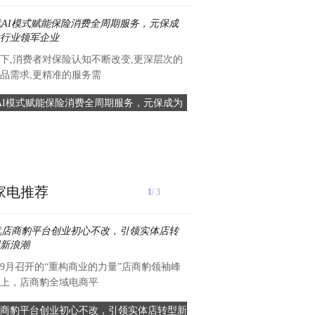
下,消费者对保险认知不断改变,更深层次的
品需求,更精准的服务需
AI模式赋能保险消费全周期服务，元保成为
数禾科技：慧眼识诈，防骗
行业领军企业
击“黑灰产”
在金融领域，“黑灰产”盘踞
多样，靠某个企业、某
家电推荐
1
/ 3
9月召开的“重构商业的力量”店商豹领袖峰
在生育的道路上，许多家庭都
上，店商豹全域电商平
困扰，但东莞康兴医院用
商豹平台创业初心不改，引领实体店转型新
不孕不育怎么办？东莞康兴医