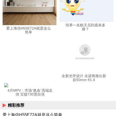
培养一名航天员到底有多
爱上海信H55E72A就是这么
难？
简单
全新光学设计 永诺将推出新
款50mm f/1.4
4月MPV：市场“换血”高端走
俏 宝骏730需自强
精彩推荐
爱上海信H55E72A就是这么简单