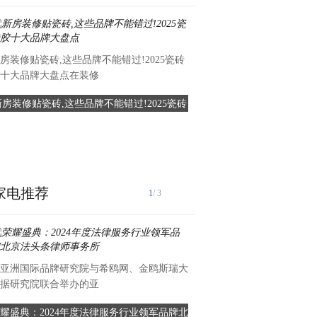
房装修贴瓷砖,这些品牌不能错过!2025瓷砖
十大品牌大盘点在装修
新房装修贴瓷砖,这些品牌不能错过!2025瓷砖
同根同梦•2025全球华人春晚
胶十大品牌大盘点
满成功
同根同梦•2025全球华人春晚
发布会”，旨在为参会
家电推荐
1
/ 3
亚洲国际品牌研究院与希鸥网、金鸥斯瑞大
引言：在忙碌的都市生活中，
据研究院联合举办的亚
奶，如同一抹温暖的阳光，
耀盛典：2024年度法律服务行业领军品牌北
市场地位认证：6点半，中国