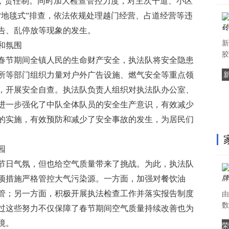
包”责任制。同时加大检查管控力度，对主次干道、小区
“地毯式”排查，依法依规处理越门经营、占道经营等
违
告、乱停放等现象的发生。
新
和氛围
胶
春节期间全镇
人民的生命财产安全，执法队将安全隐患
所等部门组织力量对户外广告设施、燃气安全等重点领
，开展安全自查。执法队负责人组织对执法队办公室、
进一步强化了中队全体队员的安全生产意识，有效减少
的实施，有效预防和减少了安全事故的发生，为居民们
。
园
节日气氛，但也给空气质量带来了挑战。为此，执法队
项措施严格管控大气污染源。一方面，加强对餐饮油
管；另一方面，积极开展执法检查工作并
落实报告制度
由
数
过这些努力不仅保障了春节期间空气质量持续改善也为
境。
荣