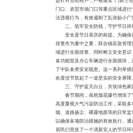
是针对沿街商户，严格
落实“门前三
门口、农贸市场门口等重点区域进行
法
违规行为，有效遏制了乱张贴小广
二、筑牢安全防线，守护节日祥
安全是节日喜庆的前提。为确保
排查作为重中之重，联合镇应急管理
域进行全面排查。同时树立安全意识
各功能室及办公车辆进行全面摸排，
了中队各类安全隐患。这一系列举措
欢度佳节筑起了一道坚实的安全屏障
三、守护蓝天白云，共筑绿色家
春节期间，虽然
烟花爆竹增添了
高度重视大气污染防治工作，采取多
烟、道路扬尘、裸露地面等的日常监
以确保各项防治措施的有效执行。通
居民们营造了一个清新宜人的节日环