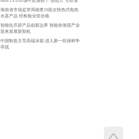
Mini LED市场不及预期 产业陷入“空欢喜”
海南省市场监管局抽查10批次快热式电热
水器产品 经检验全部合格
智能化开辟产品创新边界 智能坐便器产业
迎来发展新契机
中国制造主导高端冰箱 进入新一轮保鲜争
夺战
4月MPV：市场“换血”高端走俏 宝
骏730需自强
为视频而生 松下GH5S微单相机开
箱图赏