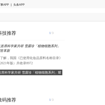
事APP
|
头条APP
科技推荐
1
/ 3
了解，我国《已使用化妆品原料名称目录》
2021年版）共收录8972
首席科学家共研 雪露珍「植物细胞系列」耀
荣耀正式进军印尼：深耕高端
世革新
界荣耀"再进一
"世界荣耀 "再进一步！荣耀
进军印度尼西亚（以下简称
数码推荐
1
/ 3