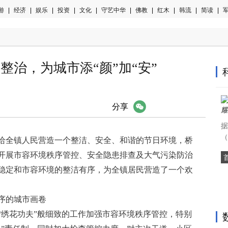
游
|
经济
|
娱乐
|
投资
|
文化
|
守艺中华
|
佛教
|
红木
|
韩流
|
简读
|
军
整治，为城市添“颜”加“安”
微信
分享
据
（
给全镇
人民营造一个整洁、安全、和谐的节日环境，桥
开展市容环境秩序管控、安全隐患排查及大气污染防治
稳定和市容环境的整洁有序，为全镇居民营造了一个欢
序的城市画卷
“绣花功夫”般细致的工作加强市容环境秩序管控，特别