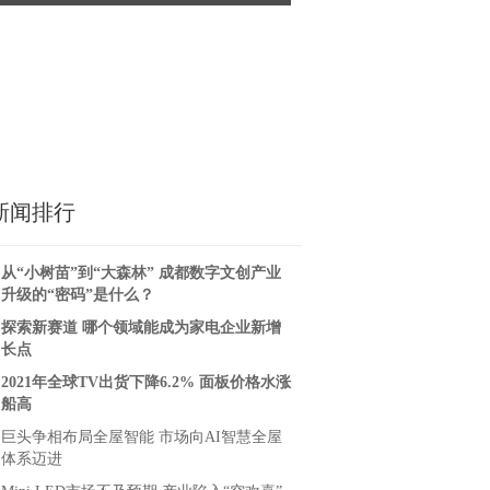
京法头条律师事务所
创者
新闻排行
从“小树苗”到“大森林” 成都数字文创产业
升级的“密码”是什么？
探索新赛道 哪个领域能成为家电企业新增
长点
2021年全球TV出货下降6.2% 面板价格水涨
船高
巨头争相布局全屋智能 市场向AI智慧全屋
体系迈进