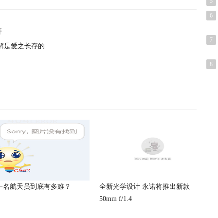
5
6
杆
7
解是爱之长存的
8
一名航天员到底有多难？
全新光学设计 永诺将推出新款
50mm f/1.4