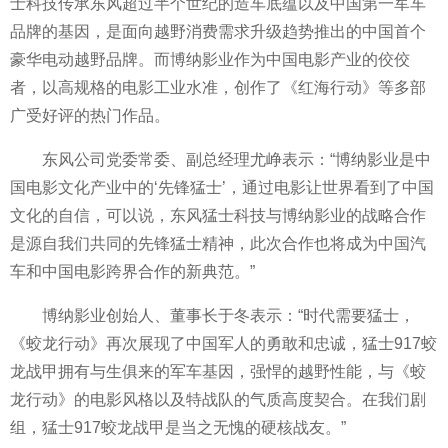
士科技传承东风超过半个世纪的造车底蕴以及
中国第一军车
品牌的基因，是面向越野消费需求升级趋势推出的
中国首个
豪华电动越野品牌。而博纳影业作为
中国电影产业的佼佼
者，以高规格的电影工业水准，创作了《红海行动》等多部
广受好评的热门作品。
东风公司党委
常委、副
总经理尤峥表示：“博纳影业是
中
国电影文化产业中的‘先锋猛士’，通过电影让世界看到了
中国
文化的自信，可以说，东风猛士科技与博纳影业的战略合作
是源自我们共同的先锋猛士
精神，此次合作也将成为
中国汽
车和
中国电影跨界合作的新典范。”
博纳影业创始人、董事长于冬表示：“时代需要猛士，
《蛟龙行动》再次展现了
中国军人的勇敢和忠诚，猛士917蛟
龙战甲拥有与生俱来的军车基因，强悍的越野
性能，与《蛟
龙行动》的电影风格以及特战队的气质高度契合。在我们剧
组，猛士917蛟龙战甲是当之无愧的硬核战友。”