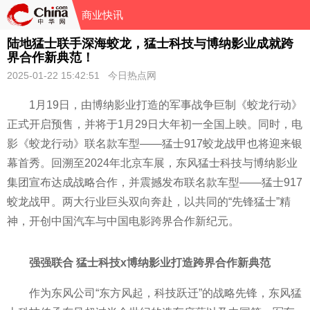
商业快讯
陆地猛士联手深海蛟龙，猛士科技与博纳影业成就跨
界合作新典范！
2025-01-22 15:42:51 今日热点网
1月19日，由博纳影业打造的
军事
战争巨制《蛟龙行动》
正式开启预售，并将于1月29日大年初一全国上映。同时，电
影《蛟龙行动》联名款车型——猛士917蛟龙战甲也将迎来银
幕首秀。回溯至2024年北京车展，东风猛士科技与博纳影业
集团宣布达成战略合作，并震撼发布联名款车型——猛士917
蛟龙战甲。两大行业巨头双向奔赴，以共同的“先锋猛士”
精
神，开创
中国汽车与
中国电影跨界合作新纪元。
强强联合 猛士科技x博纳影业打造跨界合作新典范
作为东风公司“东方风起，科技跃迁”的战略先锋，东风猛