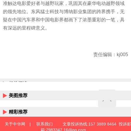
准触达电影爱好者与越野
玩家，巩固其在豪华电动越野领域
的领先地位。东风猛士科技与博纳影业集团的跨界携手，无
疑在
中国汽车界和
中国电影界都画下了浓墨重彩的一笔，具
有深远的里程碑意义。
责任编辑：kj005
相关阅读
美图推荐
精彩推荐
关于中华网
|
联系我们
文章投诉热线:157 3889 8464 投诉邮
箱:7983347 16@qq.com