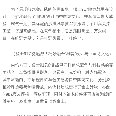
为了展现蛟龙突击队的英勇形象，猛士917蛟龙战甲在设
计上巧妙地融合了“雄魂”设计与
中国龙文化，整车造型高大威
猛，霸气十足。其标配的沙漠风暴黄
军事涂装，采用高亮漆
工艺，尽显高级感。在繁华都市，它是耀眼明星，万众瞩
目；在旷野戈壁，它是狂野风暴，一骑绝尘。
（猛士917蛟龙战甲 巧妙融合“雄魂”设计与
中国龙文化）
内饰方面，猛士917蛟龙战甲同样追求豪华与科技感的完
美结合。车型提供月影灰、冰霜白、赤焰橙三种内饰配色，
其中冰霜白、赤焰橙两款车色灵感源自
中国龙文化，分别象
征冷静勇毅与热情奔放。内饰材质也进行了全面升级，标配
Napa真皮座椅、麂皮车顶，同时内饰木纹件还可改装为碳纤
维材料，豪华度比肩世界顶级豪车。