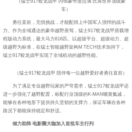
（猛士917蛟龙战甲 内饰豪华度拉满 比肩世界顶级豪
车）
勇往直前，无惧挑战，才能配得上
中国军人强悍的战斗
力。作为全域通达的豪华越野座驾，猛士917蛟龙战甲搭载增
程版动力系统，最大马力816匹。以超级
平
台、超级动力、超
级越野为标准，在猛士智能越野架构M TECH技术加持下，
猛士917蛟龙战甲实现了全域机动的越野
性能。
（猛士917蛟龙战甲 陪伴每一位越野爱好者勇往直前）
为了满足专业越野
玩家的严苛需求，猛士917蛟龙战甲还
进一步强化了越野配置，标配行业顶级的K-MAN螺簧氮减，
能够在各种地形下提供持久坚韧的支撑力，保证车辆在各种
路况下都能保持稳定和舒适。
倾力助阵 电影圈大咖加入首批车主行列