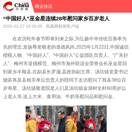
商业快讯
“中国好人”巫金星连续28年慰问家乡百岁老人
2025-01-27 15:09:05 凤凰网新闻客户端
在农历蛇年春节即将到来之际,为弘扬中华传统百善孝为
先的理念,发扬尊老敬老的道德风尚,2025年1月22日,中国诚信
楷模人物、“中国好人”、“中国好人”公益团队负责人、“广东好
人”、梅州市道德模范、梅州市海外联谊会荣誉会长巫金星回
到家乡丰顺县,在副县长罗灏,县政协副主席、汤坑镇党委书记
饶富将及县相关单位负责人的陪同下走访慰问了我县38位百
岁寿星、汤坑镇敬老院老人们及汤坑镇金湖村全村60周岁以
上老人等,送上大米、食用油、牛奶等慰问品和慰问金。