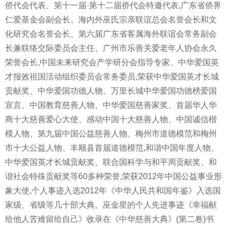
侨代会代表、第十一届·第十二届侨代会特邀代表,广东省侨界
仁爱基金会副会长、海内外巫氏宗亲联谊总会名誉会长和文
化研究会名誉会长、第六届广东省客属海外联谊会常务副会
长兼联络交际委员会主任、广州市乐善关爱老年人协会永久
荣誉会长,中国未来研究会产学研分会指导专家、中华爱国英
才报效祖国活动组织委员会常务委员,荣获中华爱国英才长城
贡献奖、中华爱国功德人物、万里长城中华爱国功德榜爱国
宣言、中国教育慈善人物、中华爱国慈善家奖、首届华人华
商十大慈善爱心大使、感动中国十大慈善人物、中国诚信楷
模人物、第九届中国公益慈善人物、梅州市道德模范和梅州
市十大公益人物、丰顺县首届道德模范,和谐中国年度人物、
中华爱国英才长城贡献奖、联合国科学与和平周贡献奖、和
谐社会特殊贡献奖等60多种荣誉,荣获2012年中国公益事业形
象大使,个人事迹入选2012年《中华人民共和国年鉴》入选国
家级、省级等几十部大典。巫金星的个人先进事迹《幸福献
给他人苦难留给自己》收录在《中华慈善大典》(第二卷)书