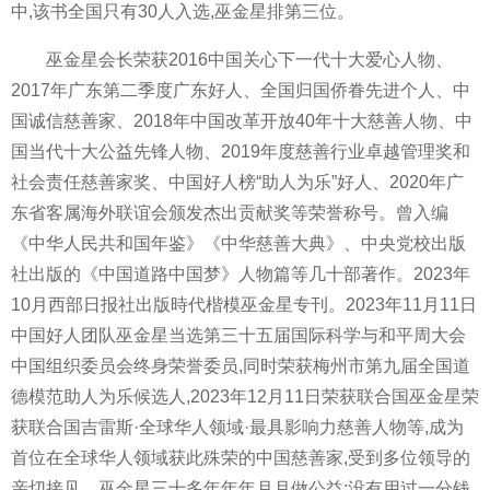
中,该书全国只有30人入选,巫金星排第三位。
巫金星会长荣获2016中国关心下一代十大爱心人物、
2017年广东第二季度广东好人、全国归国侨眷先进个人、中
国诚信慈善家、2018年中国改革开放40年十大慈善人物、中
国当代十大公益先锋人物、2019年度慈善行业卓越管理奖和
社会责任慈善家奖、中国好人榜“助人为乐”好人、2020年广
东省客属海外联谊会颁发杰出贡献奖等荣誉称号。曾入编
《中华人民共和国年鉴》《中华慈善大典》、中央党校出版
社出版的《中国道路中国梦》人物篇等几十部著作。2023年
10月西部日报社出版時代楷模巫金星专刊。2023年11月11日
中国好人团队巫金星当选第三十五届国际科学与和平周大会
中国组织委员会终身荣誉委员,同时荣获梅州市第九届全国道
德模范助人为乐候选人,2023年12月11日荣获联合国巫金星荣
获联合国吉雷斯·全球华人领域·最具影响力慈善人物等,成为
首位在全球华人领域获此殊荣的中国慈善家,受到多位领导的
亲切接见。巫金星三十多年年年月月做公益;没有用过一分钱