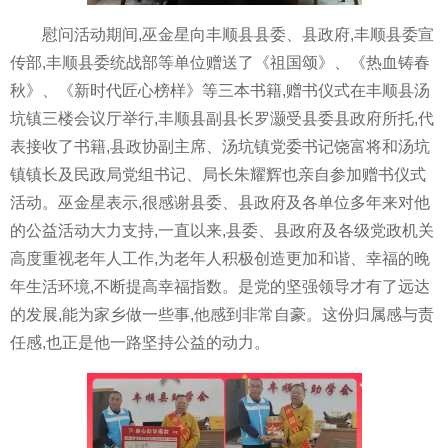
慰问活动期间,巫金星向丰顺县县委、县政府,丰顺县委宣
传部,丰顺县委统战部等单位赠送了《祖国颂》、《热血铸春
秋》、《新时代匠心榜样》等三本书籍,赠书仪式在丰顺县汤
坑镇三楼会议厅举行,丰顺县副县长罗灏受县委县政府所托,代
表接收了书籍,县政协副主席、汤坑镇党委书记饶富将和汤坑
镇镇长及民政局党组书记、局长朱耀辉也亲自参加赠书仪式
活动。巫金星表示,很感谢县委、县政府及各单位多年来对他
的公益活动大力支持,一直以来,县委、县政府及各级党政机关
高度重视老年人工作,为老年人积极创造更加和谐、幸福的晚
年生活环境,不断提高幸福指数。是党的坚强领导才有了远达
的发展,能为家乡做一些事,他感到非常自豪。这份归属感与责
任感,也正是他一路坚持公益的动力。