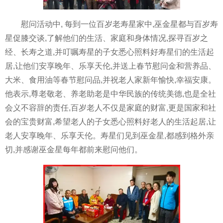
慰问活动中, 每到一位百岁老寿星家中,巫金星都与百岁寿
星促膝交谈,了解他们的生活、家庭和身体情况,探寻百岁之
经、长寿之道,并叮嘱寿星的子女悉心照料好寿星们的生活起
居,让他们安享晚年、乐享天伦,并送上春节慰问金和营养品、
大米、食用油等春节慰问品,并祝老人家新年愉快,幸福安康。
他表示,尊老敬老、养老助老是中华民族的传统美德,也是全社
会义不容辞的责任,百岁老人不仅是家庭的财富,更是国家和社
会的宝贵财富,希望老人的子女悉心照料好老人的生活起居,让
老人安享晚年、乐享天伦。寿星们见到巫金星,都感到格外亲
切,并感谢巫金星每年都前来慰问他们。