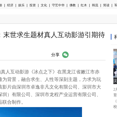
游
|
经济
|
娱乐
|
投资
|
文化
|
守艺中华
|
佛教
|
红木
|
韩流
|
简读
|
军
：末世求生题材真人互动影游引期待
微信
分享
瞩目的真人互动影游《冰点之下》在黑龙江省嫩江市赤
难为背景，融合求生、人性等深刻主题，力求为玩
汉
该影片由深圳市卓逸非凡文化有限公司、深圳市大
2
深圳）有限公司、深圳市龙程产业运营有限公司、
育
（
品联合制作。
校