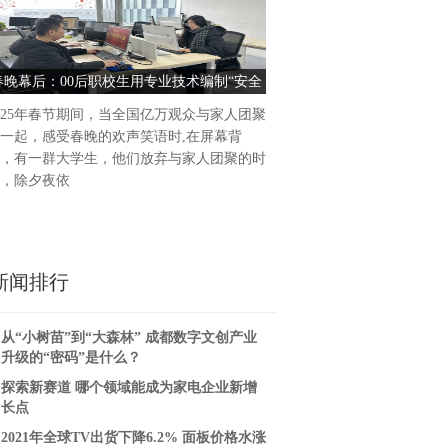
糖尿病作为一种以高血糖为特
病，正悄然威胁着越来越多人
于高血糖状态，会对人体各个
春晚幕后：00后职校生用专业技术编制“安全
百芝堂喻小勇：糖尿病并发症
害，进而引发
防线”
勿轻视！
025年春节期间，当全国亿万观众与家人团聚
一起，感受春晚的欢声笑语时,在屏幕背
，有一群大学生，他们放弃与家人团聚的时
，除夕夜依
新闻排行
从“小树苗”到“大森林” 成都数字文创产业
升级的“密码”是什么？
探索新赛道 哪个领域能成为家电企业新增
长点
2021年全球TV出货下降6.2% 面板价格水涨