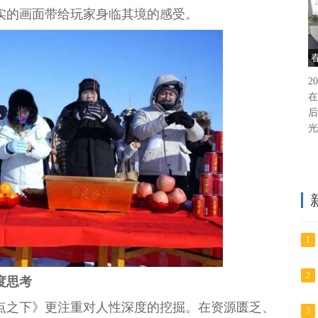
实的画面带给玩家身临其境的感受。
2
在
后
光
1
2
度思考
点之下》更注重对人性深度的挖掘。在资源匮乏、
3