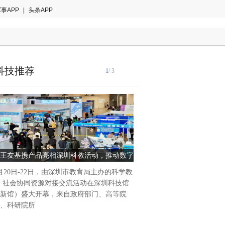
事APP
|
头条APP
科技推荐
1
/ 3
王友基携产品亮相深圳科教活动，推动数字
eVTOL：供应链的策
绘写与教育深度融合
月20日-22日，由深圳市教育局主办的科学教
今年春节，大数据冷不丁推荐
·社会协同资源对接交流活动在深圳科技馆
频，这篇稿子也由此而来。时
新馆）盛大开幕，来自政府部门、高等院
问题纪要G-1整个视频4分钟
、科研院所
重要信息，1