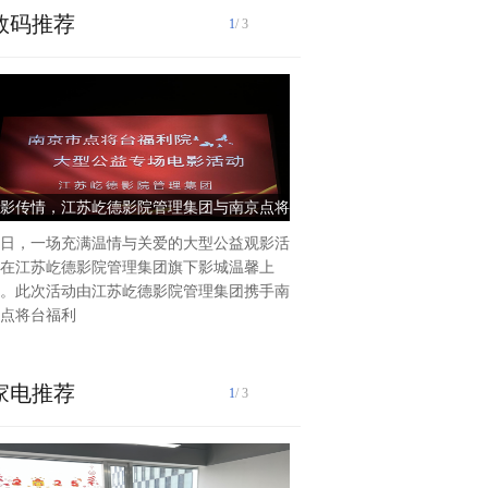
数码推荐
1
/ 3
影传情，江苏屹德影院管理集团与南京点将
针对电子半导体行业客户，盛
台福利院共绘温暖画卷
室综合解决方
日，一场充满温情与关爱的大型公益观影活
盛世华为（全称：江苏盛世华
在江苏屹德影院管理集团旗下影城温馨上
公司）强调在电子半导体行业
。此次活动由江苏屹德影院管理集团携手南
一个至关重要的作用。这里的
点将台福利
统能够保障
家电推荐
1
/ 3