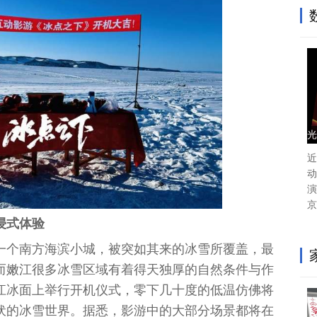
光
近
动
演
京
浸式体验
一个南方海滨小城，被突如其来的冰雪所覆盖，最
而嫩江很多冰雪区域有着得天独厚的自然条件与作
江冰面上举行开机仪式，零下几十度的低温仿佛将
伏的冰雪世界。据悉，影游中的大部分场景都将在