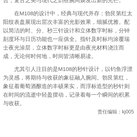
合，复古之美与现代之韵在腕间焕发出新的光芒。
在M108的设计中，经典与现代并存：勃艮第红太
阳纹表盘展现出层次丰富的光影效果，细腻优雅。配
以简洁的时、分、秒三针设计和立体数字时标，分钟
刻度环与日历功能也一应俱全。指针及时标均涂覆瑞
士夜光涂层，立体数字时标更是由夜光材料浇注而
成，无论何时何地，时间皆清晰易读。
尤其引人注目的是M108的秒针设计，以钓鱼浮漂
为灵感，将期待与收获的象征融入腕间。勃艮第红，
象征着葡萄酒酿造的丰硕果实，而浮标造型的秒针则
在时间的流逝中轻盈摆动，记录着每一个瞬间的积累
与收获。
责任编辑：kj005