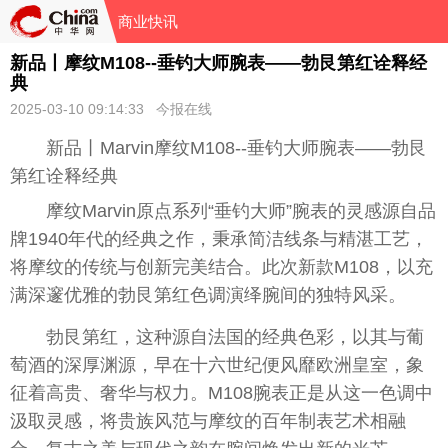
商业快讯
新品丨摩纹M108--垂钓大师腕表——勃艮第红诠释经
典
2025-03-10 09:14:33 今报在线
新品丨Marvin摩纹M108--垂钓大师腕表——勃艮
第红诠释经典
摩纹Marvin原点系列“垂钓大师”腕表的灵感源自品
牌1940年代的经典之作，秉承简洁线条与精湛工艺，
将摩纹的传统与创新完美结合。此次新款M108，以充
满深邃优雅的勃艮第红色调演绎腕间的独特风采。
勃艮第红，这种源自法国的经典色彩，以其与葡
萄酒的深厚渊源，早在十六世纪便风靡欧洲皇室，象
征着高贵、奢华与权力。M108腕表正是从这一色调中
汲取灵感，将贵族风范与摩纹的百年制表艺术相融