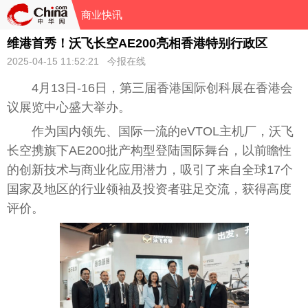
商业快讯
维港首秀！沃飞长空AE200亮相香港特别行政区
2025-04-15 11:52:21 今报在线
4月13日-16日，第三届
香港
国际创科展在
香港
会
议展览中心盛大举办。
作为国内领先、国际一流的eVTOL主机厂，沃飞
长空携旗下AE200批产构型登陆国际舞
台
，以前瞻
性
的创新技术与商业化应用潜力，吸引了来自全球17个
国家
及地区的行业
领袖
及
投资
者驻足交流，获得高度
评价。