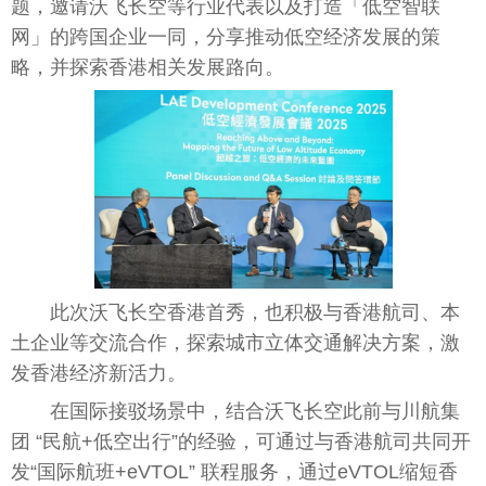
题，邀请沃飞长空等行业代表以及打造「低空智联
网」的跨国企业一同，分享推动低空经济发展的策
略，并探索
香港
相关发展路向。
此次沃飞长空
香港
首秀，也积极与
香港
航司、本
土企业等交流合作，探索城市立体交通解决方案，激
发
香港
经济新活力。
在国际接驳场景中，结合沃飞长空此前与川航集
团 “民航+低空出行”的经验，可通过与
香港
航司共同开
发“国际航班+eVTOL” 联程服务，通过eVTOL缩短
香