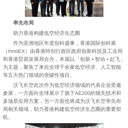
率先布局
助力
香港
构建低空经济生态圈
作为亚洲地区年度创科盛事，
香港
国际创科展
（InnoEX）由
香港
特别行政区
政府
创新科技及工业局
和
香港
贸易发展局合办，本届以「创新 • 智动 • 起飞」
为主题，聚焦了来自全球千余家低空经济、人工智能
等五大热门领域的突破
性
项目。
沃飞长空此次作为低空经济领域的代表企业受邀
参展，一方面向全球展示了旗下AE200的领先技术和
多场景应用方案，另一方面也将成为沃飞长空率先布
局相关领域，助力
香港
构建低空经济生态圈的
重要
契
机。