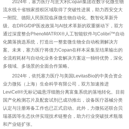
2024年，塞力医疗与意大利Copan集团在数字化微生物
流水线十省独家授权区域取得了突破性进展，助力西安交大
一附院、德阳人民医院临床微生物自动化、数智化革新升
级。在DRG/DIP医改政策与AI技术革新的双重驱动下，双方
通过深度整合PhenoMATRIX®人工智能软件与Colibrí™自动
化菌落挑选系统，打造出一整套微生物全自动检测解决方
案。未来，塞力医疗将借力Copan在样本采集至结果输出的
全流程耗材与自动化业务全套解决方案这一独特优势，深化
多领域、多场景的全面合作策略。
2024年，依托塞力医疗与美国LevitasBio的中美合资企
业力微拓（上海）生命科学有限公司，双方加速推进
LeviCell®无标记磁悬浮细胞分离富集系统的落地转化。目前
国产化检测芯片及配套试剂已成功推出，设备医疗器械分类
认定与注册筹备工作也已正式启动。此外，力微拓还联合贝
瑞基因等生态伙伴实现技术链整合，助力行业突破技术瓶颈
和产业链扩张。