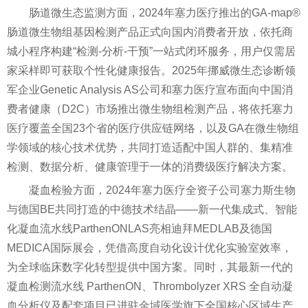
肠道微生态监测方面，2024年塞力医疗推出的GA-map®
肠道微生物组基因检测产品正式向国内消费者开放，依托商
城小程序构建“检测-分析-干预”一站式闭环服务，用户仅需居
家采样即可获取个性化健康报告。2025年挪威微生态诊断领
军企业Genetic Analysis AS公司和塞力医疗宣布面向中国消
费者健康（D2C）市场推出微生物组检测产品，将依托塞力
医疗覆盖全国23个省的医疗供应链网络，以及GA在微生物组
学领域的核心技术优势，共同打造适配中国人群的、集精准
检测、数据分析、健康管理于一体的消费级医疗解决方案。
凝血检验方面，2024年塞力医疗全资子公司塞力斯生物
与德国BE共同打造的中德技术结晶——新一代集成式、智能
化凝血流水线ParthenONLAS亮相迪拜MEDLAB及德国
MEDICA国际展会，凭借高度自动化设计优化实验室效率，
为全球临床数字化转型提供中国方案。同时，其最新一代的
凝血检测流水线 ParthenON、Thrombolyzer XRS 全自动凝
血分析仪及配套项目已进驻金域医学旗下全国核心区域生产