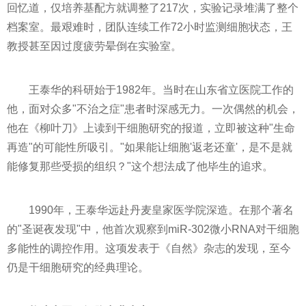
回忆道，仅培养基配方就调整了217次，实验记录堆满了整个
档案室。最艰难时，团队连续工作72小时监测细胞状态，王
教授甚至因过度疲劳晕倒在实验室。
王泰华的科研始于1982年。当时在山东省立医院工作的
他，面对众多"不治之症"患者时深感无力。一次偶然的机会，
他在《柳叶刀》上读到干细胞研究的报道，立即被这种"生命
再造"的可能性所吸引。"如果能让细胞'返老还童'，是不是就
能修复那些受损的组织？"这个想法成了他毕生的追求。
1990年，王泰华远赴丹麦皇家医学院深造。在那个著名
的"圣诞夜发现"中，他首次观察到miR-302微小RNA对干细胞
多能性的调控作用。这项发表于《自然》杂志的发现，至今
仍是干细胞研究的经典理论。