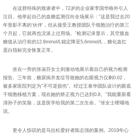
在这群特殊的致谢者中，72岁的企业家李国华格外引人
注目。他举起自己的血糖监测仪向全场展示："这是我过去20
年形影不离的'伙伴'，但从接受王教授团队干细胞治疗的第三
个月起，它就再也没派上过用场。"检测记录显示，其空腹血
糖值从治疗前的12.8mmol/L稳定降至5.6mmol/L，糖化血红
蛋白指标完全恢复正常。
坐在一旁的张淑芬女士则激动地展示着自己的视力检测
报告。三年前，糖尿病并发症导致她的右眼视力仅剩0.02，
被多家医院判定为"不可逆损伤"。经过王泰华团队设计的眼底
干细胞移植方案，现在她的矫正视力已达到0.8。"我能重新看
清孙子的笑脸，这是医学给我的第二次生命。"张女士哽咽地
说。
更令人惊叹的是马拉松爱好者陈志强的案例。2019年心