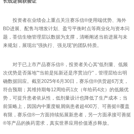
长线逻辑获验证
投资者在业绩会上重点关注赛乐信®使用端优势、海外
BD进展、配售与增发计划、盈亏平衡时点等商业化与资本问
题，荃信生物管理层以数据为支撑，清晰阐述当前进展与未
来规划，展现出“强执行、强兑现”的团队特质。
对于已上市产品赛乐信®，投资者关心其“低剂量、低频
次优势是否落地”“当前是拓新还是序贯治疗”，管理层给出明
确数据回应。截至2025年6月30日，赛乐信®供货超6万支，
符合预期；其维持期每12周给药1次（年给药4次）的低频优
势，可提升患者依从性，低剂量设计也降低了生产成本；当
前策略上，因国内中重度银屑病患者超400万、可善挺®覆盖
有限，赛乐信®一方面持续拓展新患者，另一方面承接可善挺
®等产品的换药需求，真实世界应用价值逐步释放。