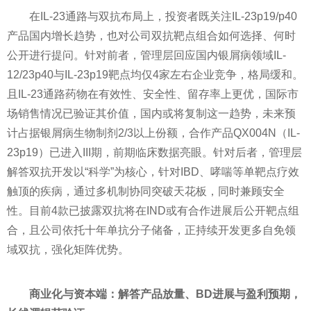
在IL-23通路与双抗布局上，投资者既关注IL-23p19/p40
产品国内增长趋势，也对公司双抗靶点组合如何选择、何时
公开进行提问。针对前者，管理层回应国内银屑病领域IL-
12/23p40与IL-23p19靶点均仅4家左右企业竞争，格局缓和。
且IL-23通路药物在有效性、安全性、留存率上更优，国际市
场销售情况已验证其价值，国内或将复制这一趋势，未来预
计占据银屑病生物制剂2/3以上份额，合作产品QX004N（IL-
23p19）已进入III期，前期临床数据亮眼。针对后者，管理层
解答双抗开发以“科学”为核心，针对IBD、哮喘等单靶点疗效
触顶的疾病，通过多机制协同突破天花板，同时兼顾安全
性。目前4款已披露双抗将在IND或有合作进展后公开靶点组
合，且公司依托十年单抗分子储备，正持续开发更多自免领
域双抗，强化矩阵优势。
商业化与资本端：解答产品放量、BD进展与盈利预期，