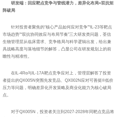
研发端：回应靶点竞争与管线潜力，差异化布局+双抗矩
阵破局
针对投资者聚焦的“核心产品如何应对竞争”“IL-23等靶点
市场趋势”“双抗协同效应与布局节奏”三大研发类问题，荃信
生物管理层从临床需求、竞争格局与科学逻辑出发，给出兼
具战略高度与落地细节的解答，凸显公司在研发规划上的前
瞻性与精准性。
在IL-4Rα与IL-17A靶点竞争应对上，管理层解答了投资
者提出的QX005N突围先发竞品、QX002N应对可善挺®低价
压力等问题，明确差异化开发策略及商业化能力为核心破局
点。
对于QX005N，投资者关注到2027-2028年同靶点竞品将