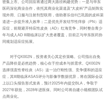
密集上市。公司回应将通过两大路径构建优势：一是与华东
医药深化商业合作，依托其商业化渠道及“大皮科”产品矩阵实
现外用、口服与注射剂型联用，借助赛乐信®已巩固的皮科渠
道进一步提升准入效率；二是优先开发结节性痒疹（PN）适
应症，前期避开特应性皮炎（AD）红海竞争，同时整合青少
年与成人AD III期临床以扩大患者覆盖，目前正与华东医药协
同规划适应症拓展。
对于QX002N，投资者关心其定价策略。公司指出自免
产品降价是必然趋势，核心在于控成本与抓需求。QX002N
选择强直性脊柱炎（AS）这一治疗刚性强、竞争缓和的适应
症，其III期临床ASAS评分与影像学数据优异，将在国际会议
上以口头报告形式发表，预计2025年内提交BLA，争取于
2027年获批，2028年进医保。同时公司将自建小规模团队试
点商业化。