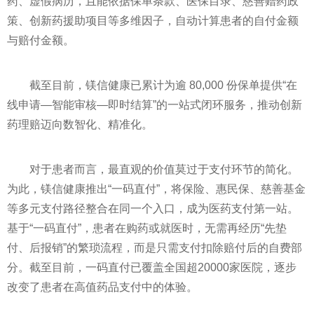
药、虚假病历，且能依据保单条款、医保目录、慈善赠药政
策、创新药援助项目等多维因子，自动计算患者的自付金额
与赔付金额。
截至目前，镁信健康已累计为逾 80,000 份保单提供“在
线申请—智能审核—即时结算”的一站式闭环服务，推动创新
药理赔迈向数智化、精准化。
对于患者而言，最直观的价值莫过于支付环节的简化。
为此，镁信健康推出“一码直付”，将保险、惠民保、慈善基金
等多元支付路径整合在同一个入口，成为医药支付第一站。
基于“一码直付”，患者在购药或就医时，无需再经历“先垫
付、后报销”的繁琐流程，而是只需支付扣除赔付后的自费部
分。截至目前，一码直付已覆盖全国超20000家医院，逐步
改变了患者在高值药品支付中的体验。