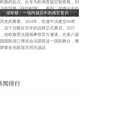
（以下简称“明亚”）与中国
欧馥的起点。从专为欧洲贵族定制香氛，到
份有限公司（以下简称“太平
920年惊艳《纽约时报》，再到二战烽火中仅
缇欧馥：一场跨越百年的感官复兴
明亚与太平洋产险达成战略合
作签约仪式，在上海太平洋产
于巴黎歌剧院的"孤香"，每一缕香气都承载
篇
举行。太平洋产险党委委员、
历史的重量。2024年，恰逢中法建交60周
总公司企业客户部总经理郑莉
，这个沉睡近百年的品牌正式重启。2025
华，健康险事业部总经理王姝
，缇欧馥受法国领事馆官方邀请，在第八届
正明，太平洋产险上海分公司
国国际进口博览会法国馆这一国际舞台，携
明亚常务副总裁王鹏，营销中
牌挚友张皓宸共同完成品
合业务部经理刘存鑫，副经理
新闻排行