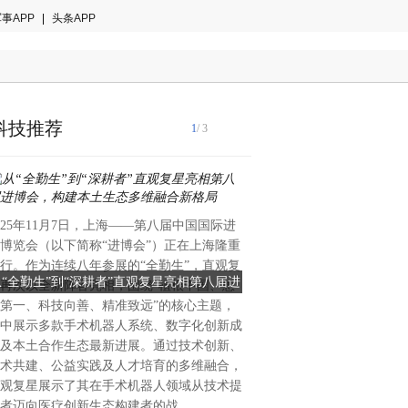
事APP
|
头条APP
科技推荐
1
/ 3
025年11月7日，上海——第八届中国国际进
2025年11月3日，火星时代
博览会（以下简称“进博会”）正在上海隆重
北京市石景山区中关村虚拟现
行。作为连续八年参展的“全勤生”，直观复
仪式圆满举行。石景山区八宝
从“全勤生”到“深耕者”直观复星亮相第八届进
火星时代教育总部乔迁中关
再次以全新阵容亮相，围绕“植根中国、患
会副书记、办事处主任孙锴，
博会，构建本土生态多维融合新格局
园，开启发展新
第一、科技向善、精准致远”的核心主题，
石景山委员会、区科委副主任
中展示多款手术机器人系统、数字化创新成
拟现实产业园总经理尹铭，火
及本土合作生态最新进展。通过技术创新、
人、CEO王琦等嘉宾出席，
术共建、公益实践及人才培育的多维融合，
教育开启发展新篇章。中关村
观复星展示了其在手术机器人领域从技术提
委员会、区科委副主任曹洁（
者迈向医疗创新生态构建者的战
教育创始人、CEO 王琦（右