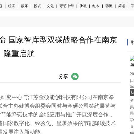
游
|
经济
|
娱乐
|
投资
|
文化
|
守艺中华
|
佛教
|
红木
|
韩流
|
简读
|
军
革命 国家智库型双碳战略合作在南京
隆重启航
2
微信
分享
口
举
星
发展研究中心与江苏金硕能创科技有限公司在南京举
者
联合主办健博会组委会同时与金硕公司签约展览与
集
果
”节能降碳技术的全域应用与推广开展深度合作，
学
造
国家
数字化、经验化、显著
效果
的节能降碳技术
直
量发展注入新动能。
供