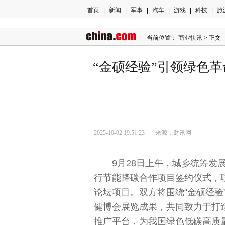
首页
|
新闻
|
军事
|
汽车
|
游戏
|
科技
|
旅
当前位置：
商业快讯
> 正文
“金硕经验”引领绿色
2025-10-02 19:51:23 来源：财讯网
9月28日上午，城乡统筹
行节能降碳合作项目签约仪式，
论坛项目。双方将围绕“金硕经验
健博会展览成果，共同致力于打
推广
平
台
，为我国绿色低碳高质