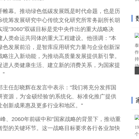
开帷幕。推动绿色低碳发展既是时代命题，也是历
乡统筹发展研究中心传统文化研究所常务副
所长
胡
"3060"双碳目标是党
中央
作出的重大战略决
建
人类命运共同体
的重大工程建设。他强调："本
泰
绿色发展前沿，是智库应用研究力量与企业创新深
作
战略注入新动能，为推动高质量发展提供新引擎。
持
促进人类健康生活、建立新的消费关系，为
国家
提
动
”
部
主任
彭晓辉在发言中表示："我们将充分发挥
国
资源，为'金硕经验'的系统化、标准化推广提供
让创新成果惠及更多行业和地区。"
峰、2060年前碳中和”
国家
战略的背景下，推动重
转型的关键环节。这一战略目标要求各行各业加快
1
个
。