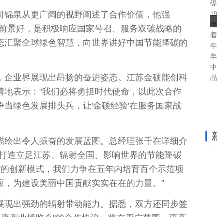
缇
司锦泉从更广阔的视野阐述了合作价值，他强
1
存
、前景好，是积极响应
国家
号召、服务双碳战略的
着
态汇聚全球绿色智慧，向世界讲好
中国
节能降碳的
年
年
中
，企业界展现出昂扬的奋进姿态。江苏金硕能创科
品
情地表示："我们必将勇担时代
使命
，以此次合作
当绿色发展排头兵，让'金硕经验'在服务
国家
战
描绘出令人振奋的发展蓝图。
总
经理张千在详细介
力打造立足江苏、辐射全国、影响世界的节能降碳
维'的创新模式，我们力争在五年内培育百个示范项
应，为建设美丽
中国
贡献实实在在的力量。"
展现出强劲的辐射带动能力。据悉，双方还同步签