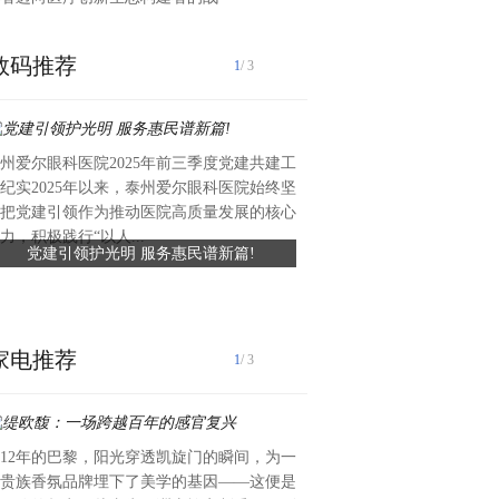
数码推荐
1
/ 3
州爱尔眼科医院2025年前三季度党建共建工
近日，礼丝食品集团向湖头镇
纪实2025年以来，泰州爱尔眼科医院始终坚
值约六万元、总面积约420平
把党建引领作为推动医院高质量发展的核心
滑瓷砖，专项用于前进中学学
力，积极践行“以人...
党建引领护光明 服务惠民谱新篇!
礼丝食品集团捐赠爱心瓷砖 
工程已顺利完工，为学生食品安全
守食品安全
家电推荐
1
/ 3
912年的巴黎，阳光穿透凯旋门的瞬间，为一
10月30日上午，明亚保险经
贵族香氛品牌埋下了美学的基因——这便是