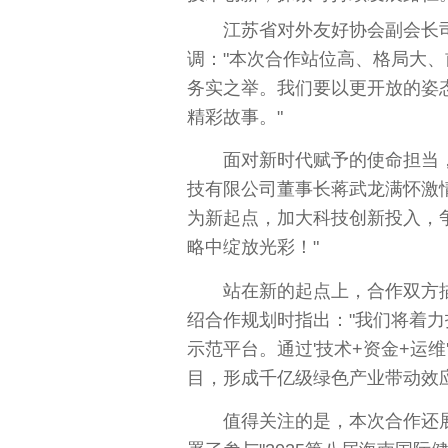
江苏省对外友好
协会
副
会长
调："本次合作站位高、格局大
务实之举。我们要以更开放的姿
精彩故事。"
面对
新时代
赋予的
使命
担当
技有限公司董事长蒋武龙满怀激
为新起点，加大科技创新投入，争
略中绽放光彩！"
站在新的起点上，合作双方
绍合作规划时指出："我们将着
示范
平
台
。通过'技术+资金+运
目，形成千亿级绿色产业带动效
值得关注的是，本次合作还