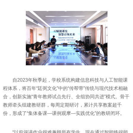
自2023年秋季起，学校系统构建信息科技与人工智能课
程体系，将百年“廷弼文化”中的“传帮带”传统与现代技术相融
合，创新实施“青年教师试点先行、全组协同共进”模式。骨干
教师牵头组建教研群，每周定期研讨，累计共享教案超千
份，形成了“集体备课—课例观摩—实践优化”的教研闭环。
“以前评讲作业很难兼顾所有学生，现在通过智能终端能