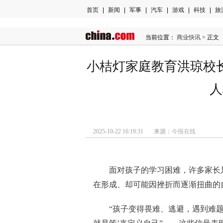
首页
|
新闻
|
军事
|
汽车
|
游戏
|
科技
|
旅
当前位置：
商业快讯
> 正文
小桔灯家庭教育洪琼校
人
2025-10-22 16:19:31 来源：
今报在线
面对孩子的学习困难，许多家长
在形成、却可能因挫折而逐渐扭曲的
“孩子变得畏难、逃避，遇到难题