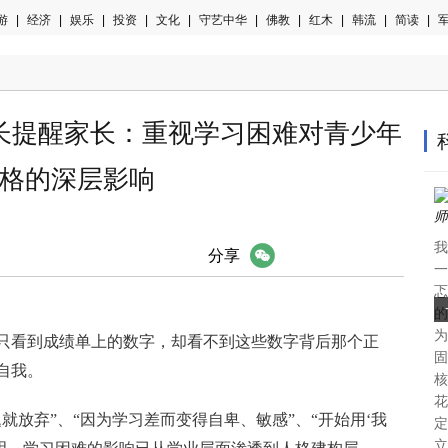
游
|
经济
|
娱乐
|
投资
|
文化
|
守艺中华
|
佛教
|
红木
|
韩流
|
简读
|
军
长提醒家长：重视学习困难对青少年
格的深层影响
我
微信
分享
一
忑
的
为
只看到成绩单上的数字，却看不到这些数字背后那个正
固
自我。
核
花
就放弃”、“因为学习差而变得自卑、敏感”、“开始用‘我
定
立