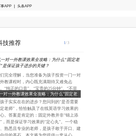
事APP
|
头条APP
科技推荐
1
/ 3
们完全理解，当您准备为孩子投资一门一对
汉江秋来，暖阳初绽。10月2
外教课程时，内心既充满期待又难免忐
100分”公益计划·湖北站活
。“纯正的口音”、“宝贵的25分钟”、“不菲
寨小学温情启幕。北京姚基金
一对一外教课效果全攻略：为什么“固定老
薛凯琪空降老河口付家寨小学
学费”——这一切投入，如何才能确保转化
长叶大伟，湖北省希望工程办
师”是保证孩子进步的关键？
思共绘“梦想100分
孩子实实在在的进步？您问到的“是否需要
北省青少年发展基金会副秘书
定老师”，恰恰触及了在线英语学习效果的
口市人民政府党组成员、副市
心。答案是肯定的：固定外教并非“锦上添
阳市委副书记徐小浩，老河口
”，而是保证学习效果的“定心丸”。一个稳
记、局长郝勇等地方政府领导
、熟悉且专业的老师，是孩子敢于开口、建
中心副总经理汪玉芳及香港著
自信的基石。本文将为您提供一套从心
慕思公益大使薛凯琪等齐聚校