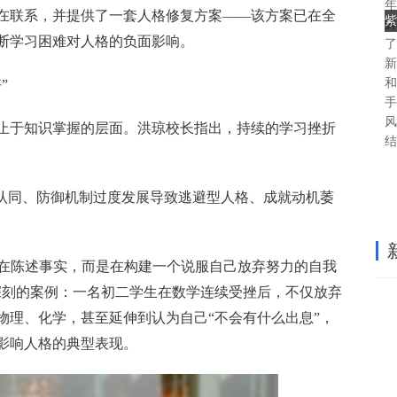
年
在联系，并提供了一套人格修复方案——该方案已在全
紫
鲜
断学习困难对人格的负面影响。
了
新
和
”
手
风
止于知识掌握的层面。洪琼校长指出，持续的学习挫折
结
份认同、防御机制过度发展导致逃避型人格、成就动机萎
是在陈述事实，而是在构建一个说服自己放弃努力的自我
深刻的案例：一名初二学生在数学连续受挫后，不仅放弃
物理、化学，甚至延伸到认为自己“不会有什么出息”，
影响人格的典型表现。