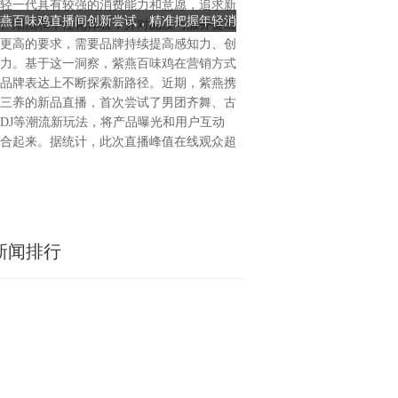
轻一代具有较强的消费能力和意愿，追求新
理正在成为一个被重新定义的
燕百味鸡直播间创新尝试，精准把握年轻消
从“资产静态管理”到“动态智控
、潮流和个性化体验，并对品质与服务提出
造业与物流业正迎来一场深层
费趋势
位技术引领资产管理的
更高的要求，需要品牌持续提高感知力、创
构。从工厂车间的周转箱、仓
力。基于这一洞察，紫燕百味鸡在营销方式
域流转的工装设备，企业对“资
品牌表达上不断探索新路径。近期，紫燕携
否正常运转”“如何高效利用”
三养的新品直播，首次尝试了男团齐舞、古
切。而随着物联网定位技术的
DJ等潮流新玩法，将产品曝光和用户互动
置数据驱动的智能革命正在悄
合起来。据统计，此次直播峰值在线观众超
规模不断扩大、供应链愈发复
新闻排行