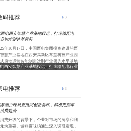
数码推荐
1
/ 3
025年10月17日，中国西电集团投资建设的西
在国产芯片自主化浪潮中，象
智慧产业基地在西安高新区草堂科技产业园
术与战略布局，成为国产GP
式启动运营智能制造达到行业领先水平基地
象帝先的这一步，不仅是一次
电西安智慧产业基地投运，打造输配电行业
象帝先最新消息：国产GPU
智能制造方面实现重大突破，建成...
更是其在国产GPU生态建设中的
智能制造新标杆
中移物联网领航数字
家电推荐
1
/ 3
消费升级的背景下，企业对市场的洞察和利
4G/LBS定位正重构资产管
尤为重要。紫燕百味鸡通过深入调研发现，
制造与物流行业的数字化转型