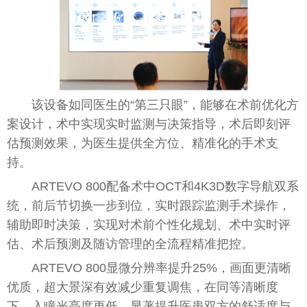
该设备如同医生的“第三只眼”，能够在术前优化方
案设计，术中实现实时监测与决策指导，术后即刻评
估预测
效果
，为医生提供全方位、精准化的手术支
持。
ART
EV
O 800配备术中OCT和4K3D数字导航双系
统，前后节切换一步到位，实时跟踪监测手术操作，
辅助即时决策，实现对术前个
性
化规划、术中实时评
估、术后预测及随访管理的全流程精准把控。
ART
EV
O 800显
微
分辨率提升25%，画面更清晰
优质，超大景深有效减少重复调焦，在同等清晰度
下，入瞳光亮度更低，显著提升医患双方的舒适度与