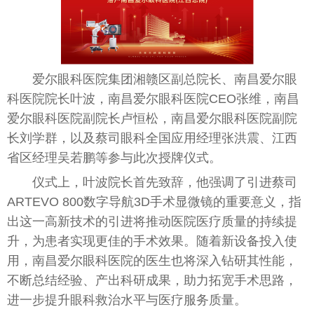
爱尔眼科医院集团湘赣区副
总
院长、南昌爱尔眼
科医院院长叶波，南昌爱尔眼科医院CEO张维，南昌
爱尔眼科医院副院长卢恒松，南昌爱尔眼科医院副院
长刘学群，以及蔡司眼科全国应用经理张洪震、江西
省区经理吴若鹏等参与此次授牌仪式。
仪式上，叶波院长首先致辞，他强调了引进蔡司
ART
EV
O 800数字导航3D手术显
微
镜的
重要
意义，指
出这一高新技术的引进将推动医院医疗质量的持续提
升，为患者实现更佳的手术
效果
。随着新设备投入使
用，南昌爱尔眼科医院的医生也将深入钻研其
性
能，
不断
总
结经验、产出科研成果，助力拓宽手术思路，
进一步提升眼科救治水
平
与医疗服务质量。