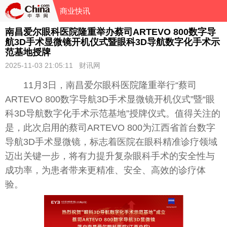
商业快讯
南昌爱尔眼科医院隆重举办蔡司ARTEVO 800数字导
航3D手术显微镜开机仪式暨眼科3D导航数字化手术示
范基地授牌
2025-11-03 21:05:11 财讯网
11月3日，南昌爱尔眼科医院隆重举行“蔡司
ART
EV
O 800数字导航3D手术显
微
镜开机仪式”暨“眼
科3D导航数字化手术示范基地”授牌仪式。值得关注的
是，此次启用的蔡司ART
EV
O 800为江西省首
台
数字
导航3D手术显
微
镜，标志着医院在眼科精准诊疗领域
迈出关键一步，将有力提升复杂眼科手术的安全
性
与
成功率，为患者带来更精准、安全、高效的诊疗体
验。