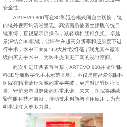
安全
性
。
ART
EV
O 800可在3D和混合模式间自由切换，镜
内镜外视野均清晰呈现。高清画质使医生摆脱传统目
镜束缚，直视显示屏操作，减轻颈椎腰椎负担。卓越
景深结合3D眼镜，让医生在超高分辨率和还原度下进
行手术，术中画面如“3D大片”般纤毫毕现尤其在
微
米
级的黄斑手术中，为医生提供更广阔的视野空间。
此次引进江西省首
台
蔡司ART
EV
O 800并成立“眼
科3D导航数字化手术示范基地”，不仅是南昌爱尔眼科
医院在精准诊疗领域的
重要
突破，更是对提升医疗质
量、守护患者眼健康的郑重承诺。未来，医院将继续
聚焦眼科技术前沿，推动技术创新与临床应用，为光
明事业注入更多力量。