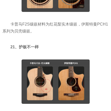
卡普马F2S镶嵌材料为红花梨实木镶嵌，伊斯特曼PCH1
系列为贝壳镶嵌。
21、护板不一样