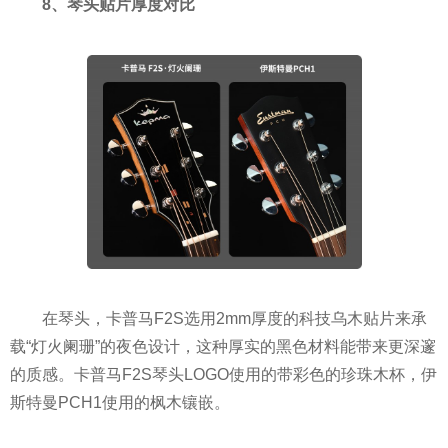
8、琴头贴片厚度对比
在琴头，卡普马F2S选用2mm厚度的科技乌木贴片来承
载“灯火阑珊”的夜色设计，这种厚实的黑色材料能带来更深邃
的质感。卡普马F2S琴头LOGO使用的带彩色的珍珠木杯，伊
斯特曼PCH1使用的枫木镶嵌。