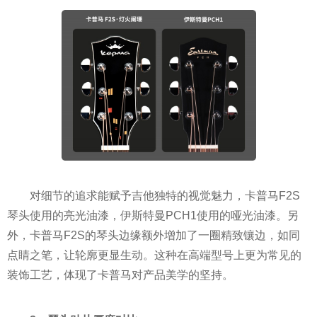
对细节的追求能赋予吉他独特的视觉魅力，卡普马F2S
琴头使用的亮光油漆，伊斯特曼PCH1使用的哑光油漆。另
外，卡普马F2S的琴头边缘额外增加了一圈精致镶边，如同
点睛之笔，让轮廓更显生动。这种在高端型号上更为常见的
装饰工艺，体现了卡普马对产品美学的坚持。