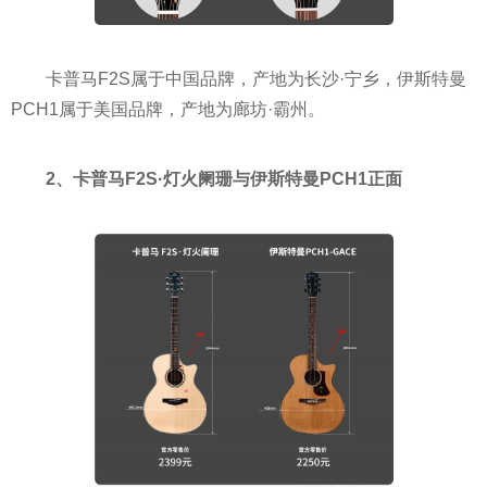
卡普马F2S属于中国品牌，产地为长沙·宁乡，伊斯特曼
PCH1属于美国品牌，产地为廊坊·霸州。
2、卡普马F2S·灯火阑珊与伊斯特曼PCH1正面