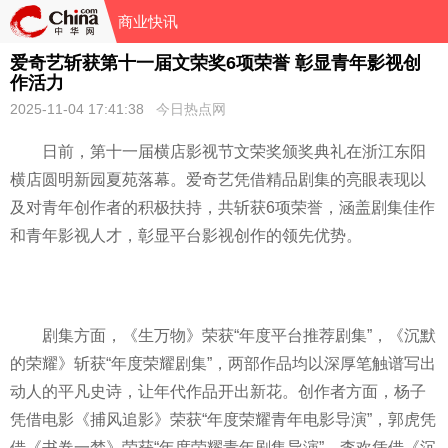
商业快讯
爱奇艺斩获第十一届文荣奖6项荣誉 彰显青年影视创
作活力
2025-11-04 17:41:38
今日热点网
日前，第十一届横店影视节文荣奖颁奖典礼在浙江东阳
横店圆明新园夏苑落幕。爱奇艺凭借精品剧集的亮眼表现以
及对青年创作者的积极扶持，共斩获6项荣誉，涵盖剧集佳作
和青年影视人才，彰显平台影视创作的领先优势。
剧集方面，《生万物》荣获“年度平台推荐剧集”，《沉默
的荣耀》斩获“年度荣耀剧集”，两部作品均以深厚笔触谱写出
动人的平凡史诗，让年代作品开出新花。创作者方面，杨子
凭借电影《捕风追影》荣获“年度荣耀青年电影导演”，郭虎凭
借《书卷一梦》荣获“年度荣耀青年剧集导演”，李欢凭借《沉