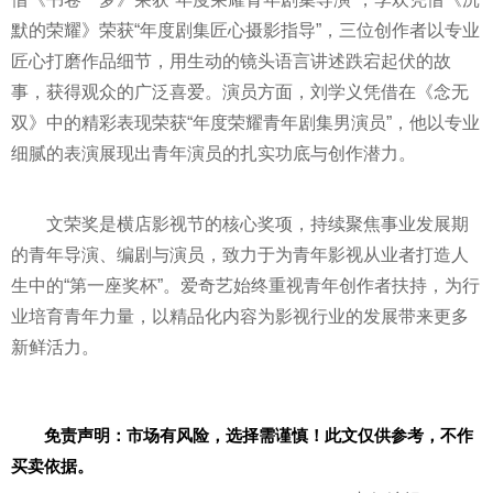
默的荣耀》荣获“年度剧集匠心摄影指导”，三位创作者以专业
匠心打磨作品细节，用生动的镜头语言讲述跌宕起伏的故
事，获得观众的广泛喜爱。演员方面，刘学义凭借在《念无
双》中的精彩表现荣获“年度荣耀青年剧集男演员”，他以专业
细腻的表演展现出青年演员的扎实功底与创作潜力。
文荣奖是横店影视节的核心奖项，持续聚焦事业发展期
的青年导演、编剧与演员，致力于为青年影视从业者打造人
生中的“第一座奖杯”。爱奇艺始终重视青年创作者扶持，为行
业培育青年力量，以精品化内容为影视行业的发展带来更多
新鲜活力。
免责声明：市场有风险，选择需谨慎！此文仅供参考，不作
买卖依据。