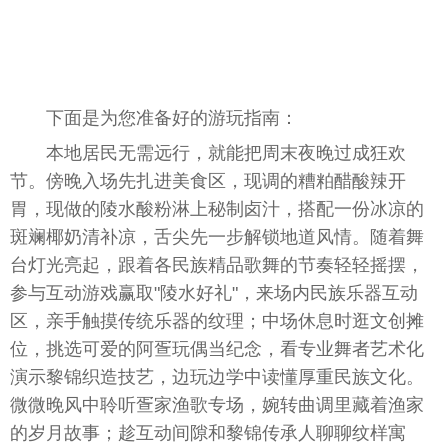
下面是为您准备好的游玩指南：
本地居民无需远行，就能把周末夜晚过成狂欢
节。傍晚入场先扎进美食区，现调的糟粕醋酸辣开
胃，现做的陵水酸粉淋上秘制卤汁，搭配一份冰凉的
斑斓椰奶清补凉，舌尖先一步解锁地道风情。随着舞
台
灯光亮起，跟着各民族精品歌舞的节奏轻轻摇摆，
参与互动游戏赢取"陵水好礼"，来场内民族乐器互动
区，亲手触摸传统乐器的纹理；中场休息时逛文创摊
位，挑选可爱的阿疍玩偶当
纪念
，看专业舞者艺术化
演示黎锦织造技艺，边玩边学中读懂厚重民族文化。
微
微
晚风中聆听疍家渔歌专场，婉转曲调里藏着渔家
的岁月故事；趁互动间隙和黎锦传承人聊聊纹样寓