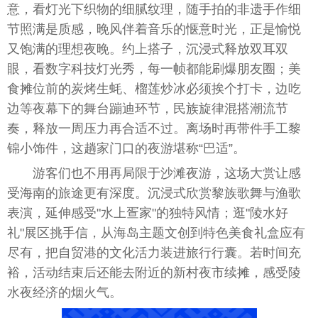
意，看灯光下织物的细腻纹理，随手拍的非遗手作细
节照满是质感，晚风伴着音乐的惬意时光，正是愉悦
又饱满的理想夜晚。约上搭子，沉浸式释放双耳双
眼，看数字科技灯光秀，每一帧都能刷爆朋友圈；美
食摊位前的炭烤生蚝、榴莲炒冰必须挨个打卡，边吃
边等夜幕下的舞
台
蹦迪环节，民族旋律混搭潮流节
奏，释放一周压力再合适不过。离场时再带件手工黎
锦小饰件，这趟家门口的夜游堪称“巴适”。
游客们也不用再局限于沙滩夜游，这场大赏让感
受海南的旅途更有深度。沉浸式欣赏黎族歌舞与渔歌
表演，延伸感受"水上疍家"的独特风情；逛"陵水好
礼"展区挑手信，从海岛主题文创到特色美食礼盒应有
尽有，把自贸港的文化活力装进旅行行囊。若时间充
裕，活动结束后还能去附
近
的新村夜市续摊，感受陵
水夜经济的
烟
火气。