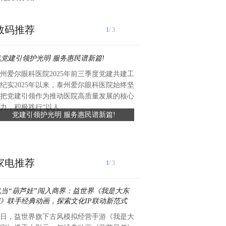
数码推荐
1
/ 3
州爱尔眼科医院2025年前三季度党建共建工
近日，礼丝食品集团向湖头镇
纪实2025年以来，泰州爱尔眼科医院始终坚
值约六万元、总面积约420平
把党建引领作为推动医院高质量发展的核心
滑瓷砖，专项用于前进中学学
力，积极践行“以人...
党建引领护光明 服务惠民谱新篇!
礼丝食品集团捐赠爱心瓷砖 
工程已顺利完工，为学生食品安全
守食品安全
家电推荐
1
/ 3
日，益世界旗下古风模拟经营手游《我是大
获悉：【香港】中国安储能源