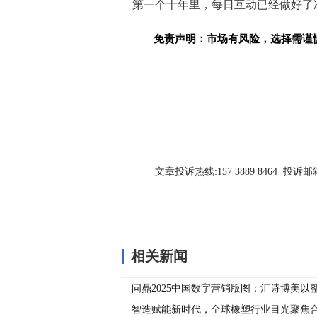
第一个十年里，每日互动已经做好了
免责声明：市场有风险，选择需谨
关键词：
文章投诉热线:157 3889 8464 投诉邮箱:7
相关新闻
问鼎2025中国数字营销版图：汇诗博美以
TBI双料大奖！
智造赋能新时代，全球橡塑行业目光聚焦合肥