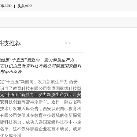
事APP
|
头条APP
科技推荐
1
/ 3
国际音乐产业协会2024年白
定“十五五”新航向，发力新质生产力 西安
著趋势：全球智能乐器市场年
识自己教育科技有限公司荣膺国家级科技型
28.7%，来自中国的创新力
锚定“十五五”新航向，发力新质生产力，西安
当AI重塑全球乐器格局：一
小企业在创新驱动发展战略的深入实施下，
重塑的关键变量。当欧美传统
安科技创新阵营再添新军。近日，陕西省科
识自己教育科技有限公司荣膺国家级科技型
创新的中国公司能否改写全
理与手工工艺的百年赛道中竞
技术厅发布入库公告，西安认识自己教育科
中国大湾区惠州的企业，已在
中小企业
有限公司凭借其在教育科技领域的创新探索
算法与用户生态三个维度完成
硬科技实力，成功入选国家级科技型中小企
恩雅音乐——这个被海外专业
名单。这不仅标志着企业在技术研发、成果
方音乐科技颠覆者”的品牌，
化及成长潜
50%的增长、进入全球40多