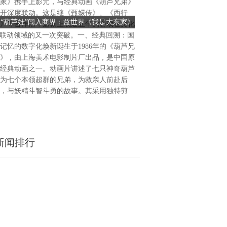
家》携手上影元，与经典动画《葫芦兄弟》
（港股：02399.H.K）宣布
开深度联动。这是继《甄嬛传》、《西行
中国宁夏一处公用事业级电化
当“葫芦娃”闯入商界：益世界《我是大东家》
储能电站资产端加速扩张：
》等合作后，这款上线近五年的游戏在文化
的收购。该项目已正式投运，
联手经典动画，探索文化IP联动新范式
02399.H.K国内投运、
P联动领域的又一次突破。一、经典回溯：国
调频及辅助服务等多重收益模
记忆的数字化焕新诞生于1986年的《葫芦兄
网稳定运行提供支撑，并为公
》，由上海美术电影制片厂出品，是中国原
制与运营奠定基础。在全球能
经典动画之一。动画片讲述了七只神奇葫芦
色低碳转型持续推进的背景下
为七个本领超群的兄弟，为救亲人前赴后
升电力系统灵活性、保障电网
，与妖精斗智斗勇的故事。其采用独特剪
源消纳等方面的重要性不断上
新闻排行