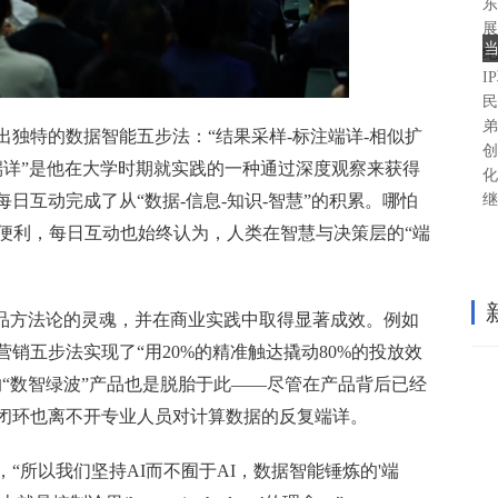
东
展
纪
I
民
弟
独特的数据智能五步法：“结果采样-标注端详-相似扩
创
“端详”是他在大学时期就实践的一种通过深度观察来获得
化
继
日互动完成了从“数据-信息-知识-智慧”的积累。哪怕
的便利，每日互动也始终认为，人类在智慧与决策层的“端
。
产品方法论的灵魂，并在商业实践中取得显著成效。例如
销五步法实现了“用20%的精准触达撬动80%的投放效
的“数智绿波”产品也是脱胎于此——尽管在产品背后已经
闭环也离不开专业人员对计算数据的反复端详。
道，“所以我们坚持AI而不囿于AI，数据智能锤炼的'端