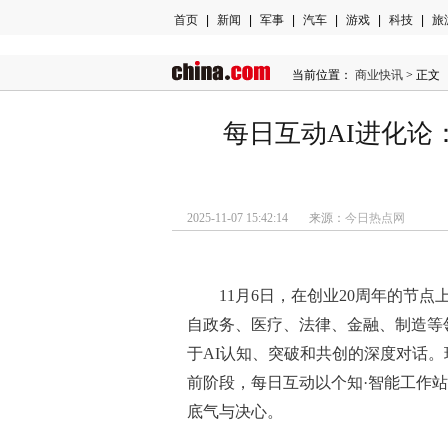
首页
|
新闻
|
军事
|
汽车
|
游戏
|
科技
|
旅
当前位置：
商业快讯
> 正文
每日互动AI进化论
2025-11-07 15:42:14 来源：
今日热点网
11月6日，在创业20周年的节点
自政务、医疗、法律、金融、制造等
于AI认知、突破和共创的深度对话
前阶段，每日互动以个知·智能工作站（G
底气与决心。