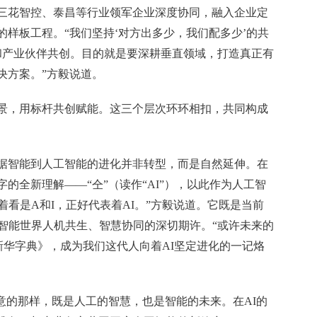
三花智控、泰昌等行业领军企业深度协同，融入企业定
样板工程。“我们坚持‘对方出多少，我们配多少’的共
和产业伙伴共创。目的就是要深耕垂直领域，打造真正有
决方案。”方毅说道。
景，用标杆共创赋能。这三个层次环环相扣，共同构成
据智能到人工智能的进化并非转型，而是自然延伸。在
的全新理解——“仝”（读作“AI”），以此作为人工智
着看是A和I，正好代表着AI。”方毅说道。它既是当前
来智能世界人机共生、智慧协同的深切期许。“或许未来的
新华字典》，成为我们这代人向着AI坚定进化的一记烙
意的那样，既是人工的智慧，也是智能的未来。在AI的