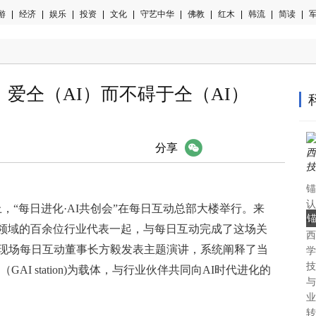
游
|
经济
|
娱乐
|
投资
|
文化
|
守艺中华
|
佛教
|
红木
|
韩流
|
简读
|
军
：爱仝（AI）而不碍于仝（AI）
微信
分享
锚
认
上，“每日进化·AI共创会”在每日互动总部大楼举行。来
中
领域的百余位行业代表一起，与每日互动完成了这场关
西
认
。现场每日互动董事长方毅发表主题演讲，系统阐释了当
学
技
AI station)为载体，与行业伙伴共同向AI时代进化的
与
业
转