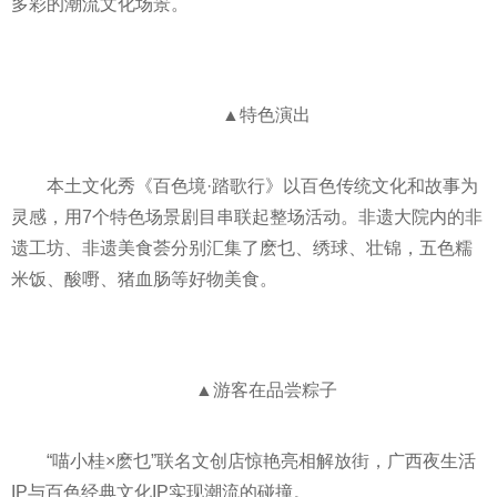
多彩的潮流文化场景。
▲特色演出
本土文化秀《百色境·踏歌行》以百色传统文化和故事为
灵感，用7个特色场景剧目串联起整场活动。非遗大院内的非
遗工坊、非遗美食荟分别汇集了麽乜、绣球、壮锦，五色糯
米饭、酸嘢、猪血肠等好物美食。
▲游客在品尝粽子
“喵小桂×麽乜”联名文创店惊艳亮相解放街，广西夜生活
IP与百色经典文化IP实现潮流的碰撞。