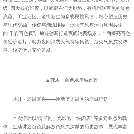
级” 四大核心维度，以蜿蜒右江为脉络，有机串联百色的红色
底蕴、工业记忆、老街新生与多彩民族风情，精心塑造历史
与现代交融、传统与潮流碰撞、烟火气息与活力氛围共生
的“千姿百色夜”。通过创新打造夜间消费场景，全面擦亮百色
夜经济名片，助力夜间消费人气持续集聚、烟火气息愈发浓
厚、经济活力充分迸发。
▲梵木・百色水岸城夜景
共赴・老街复兴——焕新历史街区的老城记忆
本次活动以“情景剧、光影秀、快闪店” 等多元业态为载
体，生动讲述百色及解放街悠久深厚的历史故事，展现丰富