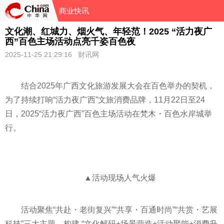
商业快讯
文化潮、红城力、烟火气、年轻范！2025 “活力夜广
西”百色主场活动点亮千姿百色夜
2025-11-25 21:29:16 财讯网
结合2025年广西文化旅游发展大会在百色举办的契机，
为了持续打响“活力夜广西”文旅消费品牌，11月22日至24
日，2025“活力夜广西”百色主场活动在梵木・百色水岸城举
行。
▲活动现场人气火爆
活动聚焦“共赴・老街复兴”“共享・百通时尚”“共赏・艺展
科技”三大主题，构建 “文化解码+场景营造+活动聚能+消费升