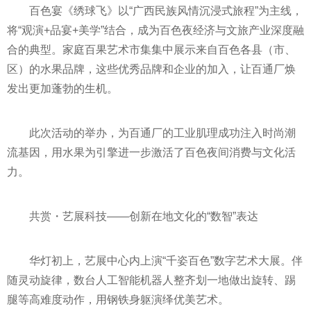
百色宴《绣球飞》以“广西民族风情沉浸式旅程”为主线，
将“观演+品宴+美学”结合，成为百色夜经济与文旅产业深度融
合的典型。家庭百果艺术市集集中展示来自百色各县（市、
区）的水果品牌，这些优秀品牌和企业的加入，让百通厂焕
发出更加蓬勃的生机。
此次活动的举办，为百通厂的工业肌理成功注入时尚潮
流基因，用水果为引擎进一步激活了百色夜间消费与文化活
力。
共赏・艺展科技——创新在地文化的“数智”表达
华灯初上，艺展中心内上演“千姿百色”数字艺术大展。伴
随灵动旋律，数台人工智能机器人整齐划一地做出旋转、踢
腿等高难度动作，用钢铁身躯演绎优美艺术。