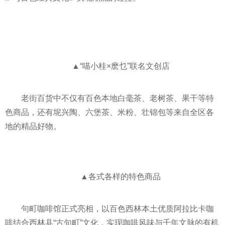
▲“喵小桂×麽乜”联名文创店
老街百货中不仅有百色本地白毫茶、老树茶、果干等特
色商品，还有坭兴陶、六堡茶、米粉、壮锦包等来自全区各
地的精品好物。
▲各式各样的特色商品
句町咖啡馆正式亮相，以百色西林本土优质阿拉比卡咖
啡结合西林县“古句町”文化，实现咖啡风味与千年文脉的有机