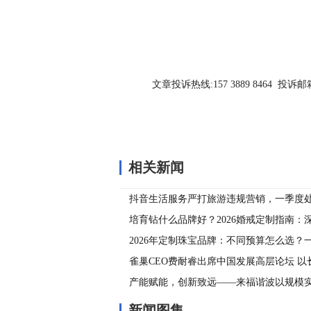
文章投诉热线:157 3889 8464 投诉邮箱:7
相关新闻
抖音生活服务严打旅游违规营销，一季度处
质招徕短视频
培育钻什么品牌好？2026婚戒定制指南：
宝全链路工艺与4C品质密码
2026年定制珠宝品牌：不同预算怎么选？
雀巢CEO费耐睿出席中国发展高层论坛 
国 以创新速度拥抱新机遇
产能赋能，创新致远——来福谐波以规模
端市场
新闻图集