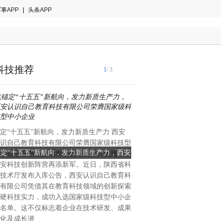
事APP
|
头条APP
科技推荐
1
/ 3
国际音乐产业协会2024年白
定“十五五”新航向，发力新质生产力 西安
著趋势：全球智能乐器市场年
识自己教育科技有限公司荣膺国家级科技型
28.7%，来自中国的创新力
锚定“十五五”新航向，发力新质生产力，西安
当AI重塑全球乐器格局：一
小企业在创新驱动发展战略的深入实施下，
重塑的关键变量。当欧美传统
安科技创新阵营再添新军。近日，陕西省科
识自己教育科技有限公司荣膺国家级科技型
创新的中国公司能否改写全
理与手工工艺的百年赛道中竞
技术厅发布入库公告，西安认识自己教育科
中国大湾区惠州的企业，已在
中小企业
有限公司凭借其在教育科技领域的创新探索
算法与用户生态三个维度完成
硬科技实力，成功入选国家级科技型中小企
恩雅音乐——这个被海外专业
名单。这不仅标志着企业在技术研发、成果
方音乐科技颠覆者”的品牌，
化及成长潜
50%的增长、进入全球40多