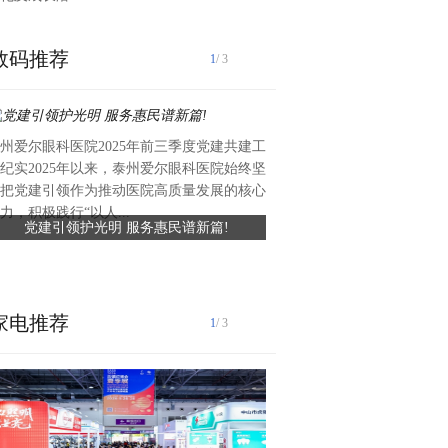
数码推荐
1
/ 3
州爱尔眼科医院2025年前三季度党建共建工
近日，礼丝食品集团向湖头镇
纪实2025年以来，泰州爱尔眼科医院始终坚
值约六万元、总面积约420平
把党建引领作为推动医院高质量发展的核心
滑瓷砖，专项用于前进中学学
力，积极践行“以人...
党建引领护光明 服务惠民谱新篇!
礼丝食品集团捐赠爱心瓷砖 
工程已顺利完工，为学生食品安全
守食品安全
家电推荐
1
/ 3
古镇灯饰 照亮世界2026中