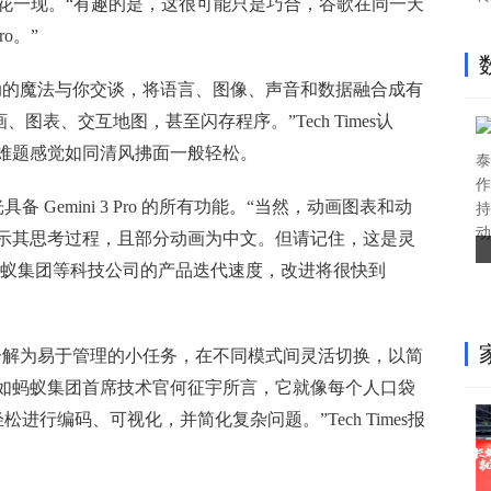
昙花一现。“有趣的是，这很可能只是巧合，谷歌在同一天
o。”
动的魔法与你交谈，将语言、图像、声音和数据融合成有
、图表、交互地图，甚至闪存程序。”Tech Times认
难题感觉如同清风拂面一般轻松。
泰
作
光具备 Gemini 3 Pro 的所有功能。“当然，动画图表和动
持
动
示其思考过程，且部分动画为中文。但请记住，这是灵
o 的对比。以蚂蚁集团等科技公司的产品迭代速度，改进将很快到
分解为易于管理的小任务，在不同模式间灵活切换，以简
如蚂蚁集团首席技术官何征宇所言，它就像每个人口袋
松进行编码、可视化，并简化复杂问题。”Tech Times报