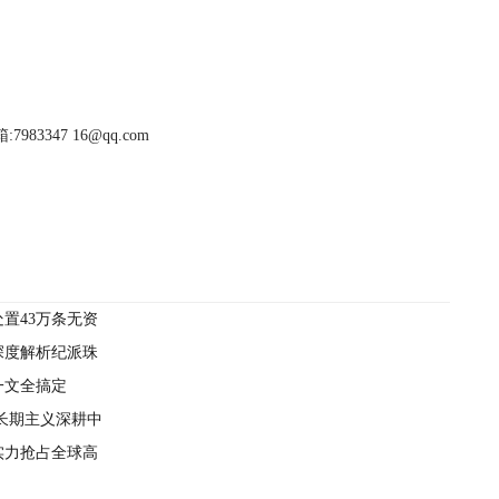
983347 16@qq.com
置43万条无资
深度解析纪派珠
一文全搞定
以长期主义深耕中
实力抢占全球高