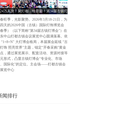
饰博览会（春季）盛大启幕202
为期4天的2026中国（古镇
24万人次！聚灯都，绘新篇！第34届古镇灯
古镇灯饰 照亮世界 2026中
（春季）（以下简称“第34届
博会圆满收官
饰博览会（春季） 
广东省中山市灯都古镇会议展
春旺季，光影聚势。2026年3月18-21日，为
34届古镇灯博会延续“古镇灯
四天的2026中国（古镇）国际灯饰博览会
题，通过展览展示、活动配套
春季）（以下简称“第34届古镇灯博会”）在
列活动，凸显“专业化、市场
东中山灯都古镇会议展览中心圆满落幕。依
位，做强国际品牌展会。主会
 “1+8+N” 大灯博会格局，本届展会延续 “古
会议展览中心，联合
灯饰 照亮世界”主题，锚定“开春采购”黄金
点，通过展览展示、配套活动、资源对接等
元形式，凸显古镇灯博会“专业化、市场
、国际化”的定位。主会场——灯都古镇会
展览中心
新闻排行