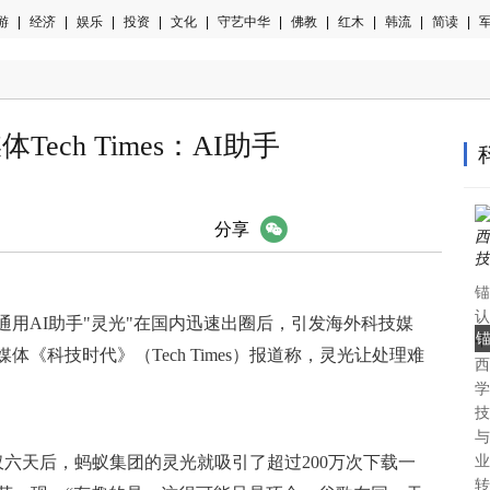
游
|
经济
|
娱乐
|
投资
|
文化
|
守艺中华
|
佛教
|
红木
|
韩流
|
简读
|
军
ech Times：AI助手
微信
分享
锚
认
态通用AI助手"灵光"在国内迅速出圈后，引发海外科技媒
中
《科技时代》（Tech Times）报道称，灵光让处理难
西
认
学
技
与
，发布仅六天后，蚂蚁集团的灵光就吸引了超过200万次下载一
业
转