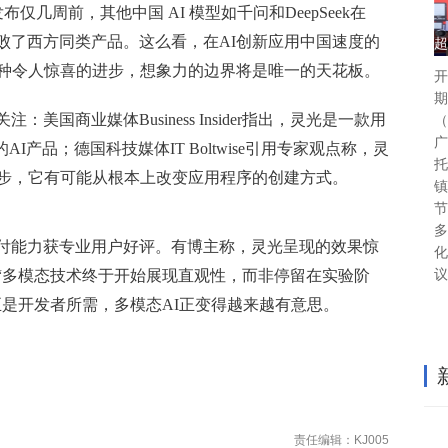
光发布仅几周前，其他中国 AI 模型如千问和DeepSeek在
中击败了西方同类产品。这么看，在AI创新应用中国速度的
超
来何种令人惊喜的进步，想象力的边界将是唯一的天花板。
开
期
美国商业媒体Business Insider指出，灵光是一款用
（
广
I产品；德国科技媒体IT Boltwise引用专家观点称，灵
托
一步，它有可能从根本上改变应用程序的创建方式。
镇
节
多
付能力获专业用户好评。有博主称，灵光呈现的效果惊
化
“多模态技术终于开始展现直观性，而非停留在实验阶
议
正是开发者所需，多模态AI正变得越来越有意思。
责任编辑：KJ005