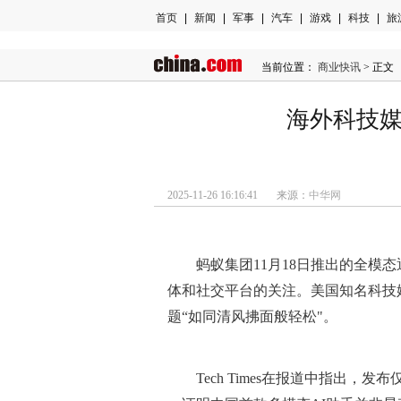
首页
|
新闻
|
军事
|
汽车
|
游戏
|
科技
|
旅
当前位置：
商业快讯
> 正文
海外科技媒体T
2025-11-26 16:16:41 来源：
中华网
蚂蚁集团11月18日推出的全模
体和社交平台的关注。美国知名科技媒体
题“如同清风拂面般轻松"。
Tech Times在报道中指出