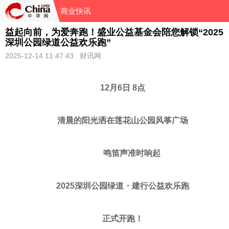
商业快讯
益起向前，为爱奔跑！盛业公益基金会陪您解锁“2025
深圳公园绿道公益欢乐跑”
2025-12-14 11:47:43 财讯网
12
月
6
日
8
点
清晨的阳光洒在莲花山公园风筝广场
鸣笛声准时响起
2025
深圳公园绿道・建行公益欢乐跑
正式开跑！