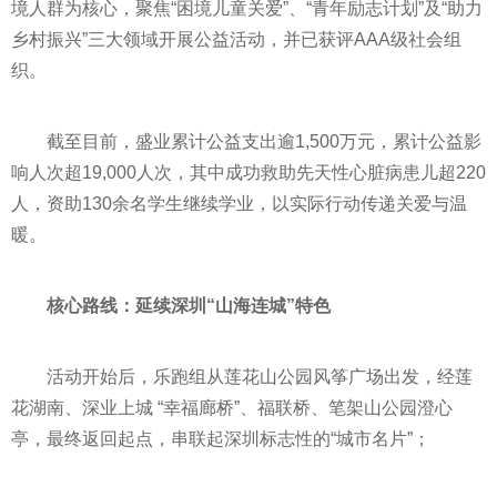
境人群为核心，聚焦“困境儿童关爱”、“青年励志计划”及“助力
乡村振兴”三大领域开展公益活动，并已获评AAA级社会组
织。
截至目前，盛业累计公益支出逾1,500万元，累计公益影
响人次超19,000人次，其中成功救助先天性心脏病患儿超220
人，资助130余名学生继续学业，以实际行动传递关爱与温
暖。
核心路线：延续深圳“山海连城”特色
活动开始后，乐跑组从莲花山公园风筝广场出发，经莲
花湖南、深业上城 “幸福廊桥”、福联桥、笔架山公园澄心
亭，最终返回起点，串联起深圳标志性的“城市名片”；