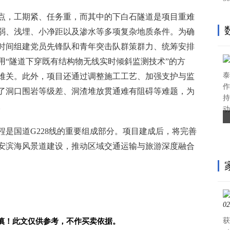
点，工期紧、任务重，而其中的下白石隧道是项目重难
弱、浅埋、小净距以及渗水等多项复杂地质条件。为确
时间组建党员先锋队和青年突击队群策群力、统筹安排
用“隧道下穿既有结构物无线实时倾斜监测技术”的方
泰
难关。此外，项目还通过调整施工工艺、加强支护与监
作
了洞口围岩等级差、洞渣堆放贯通难有阻碍等难题，为
持
。
动
程是国道G228线的重要组成部分。项目建成后，将完善
安滨海风景道建设，推动区域交通运输与旅游深度融合
获
慎！此文仅供参考，不作买卖依据。