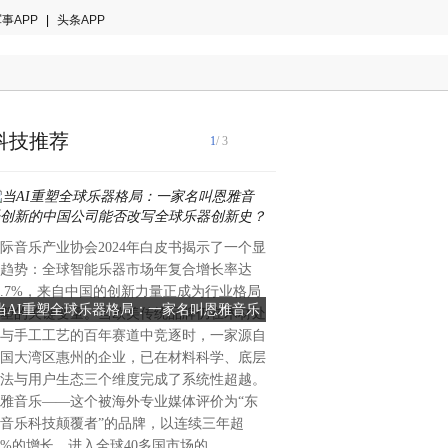
事APP
|
头条APP
科技推荐
1
/ 3
际音乐产业协会2024年白皮书揭示了一个显
今天下午，“智汇未来·共生共赢—
趋势：全球智能乐器市场年复合增长率达
赋能产业学术交流论坛”在深
8.7%，来自中国的创新力量正成为行业格局
图为202...
当AI重塑全球乐器格局：一家名叫恩雅音乐
产学研共话“端侧AI”未来 深
塑的关键变量。当欧美传统品牌仍在木材处
创新的中国公司能否改写全球乐器创新史？
新再添新动能
与手工工艺的百年赛道中竞逐时，一家源自
国大湾区惠州的企业，已在材料科学、底层
法与用户生态三个维度完成了系统性超越。
雅音乐——这个被海外专业媒体评价为“东
音乐科技颠覆者”的品牌，以连续三年超
0%的增长、进入全球40多国市场的