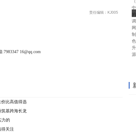
（
中
责任编辑：KJ005
的
调
网
制
色
升
983347 16@qq.com
源
性价比高值得选
锤筑基跨海长龙
实力的
值得关注