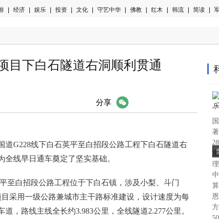
游
|
经济
|
娱乐
|
投资
|
文化
|
守艺中华
|
佛教
|
红木
|
韩流
|
简读
|
军
8项目下白石隧道右洞顺利贯通
微信
分享
国
著
2
的国道G228线下白石英平至白招段公路工程下白石隧道右
重
为全线早日通车奠定了坚实基础。
理
中
石英平至白招段公路工程位于下白石镇，涉及小梨、斗门
算
项目采用一级公路兼城市主干路标准建设，设计速度为每
恩
方
道，路线主线全长约3.983公里，全线隧道2.277公里。
5