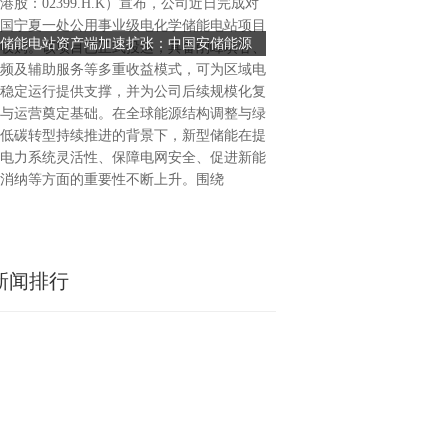
港股：02399.H.K）宣布，公司近日完成对
号“T”为核心的全新品牌形象
国宁夏一处公用事业级电化学储能电站项目
店总数突破1800家，业务覆盖
储能电站资产端加速扩张：中国安储能源
易捷咖啡焕新升级 1800
收购。该项目已正式投运，具备削峰填谷、
市及老挝、澳大利亚等海外市
02399.H.K国内投运、海外布局同步推进
频及辅助服务等多重收益模式，可为区域电
新不仅是视觉形象的革新，更
稳定运行提供支撑，并为公司后续规模化复
出行咖啡品牌”战略升级的关
与运营奠定基础。在全球能源结构调整与绿
易捷咖啡迈入品牌化、规模化
低碳转型持续推进的背景下，新型储能在提
段。 超级符号“T”：品牌
电力系统灵活性、保障电网安全、促进新能
·启程”价值
消纳等方面的重要性不断上升。围绕
新闻排行