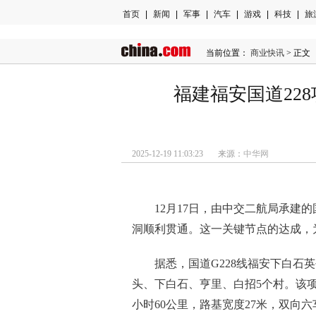
首页
|
新闻
|
军事
|
汽车
|
游戏
|
科技
|
旅
当前位置：
商业快讯
> 正文
福建福安国道22
2025-12-19 11:03:23 来源：
中华网
12月17日，由中交二航局承建
洞顺利贯通。这一关键节点的达成，
据悉，国道G228线福安下白
头、下白石、亨里、白招5个村。该
小时60公里，路基宽度27米，双向六车