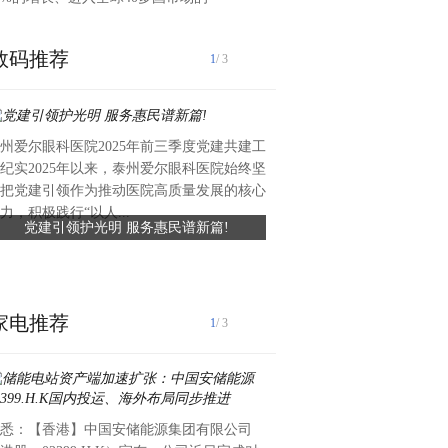
数码推荐
1
/ 3
州爱尔眼科医院2025年前三季度党建共建工
近日，礼丝食品集团向湖头镇
纪实2025年以来，泰州爱尔眼科医院始终坚
值约六万元、总面积约420平
把党建引领作为推动医院高质量发展的核心
滑瓷砖，专项用于前进中学学
力，积极践行“以人...
党建引领护光明 服务惠民谱新篇!
礼丝食品集团捐赠爱心瓷砖 
工程已顺利完工，为学生食品安全
守食品安全
家电推荐
1
/ 3
1月23日，易捷咖啡（Tiki Easy
悉：【香港】中国安储能源集团有限公司
国石化北京崇文门加油站，正