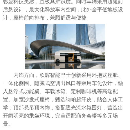
彰显科技美感，且极具辨识度。同时车辆采用超短前
后悬设计，最大化释放车内空间，此外全
平
低地板设
计，座椅前向排布，兼顾舒适与便捷。
内饰方面，欧辉智能巴士创新采用环抱式座舱、
一体化侧围、隐藏式空调出风口等乘用车化设计，融
入悬浮式功能桌、车载冰箱、定制咖啡机等高端配
置。加宽沙发式座椅，甄选纳帕超纤皮，贴合人体工
学；顶部悬吊顶内饰，搭配透光流水氛围灯，营造出
开阔明亮的乘坐环境，完美适配商务会晤等多元场
景。