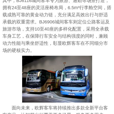
其中，BJ6116城间客车专为旅游、通勤等场景打造，
拥有24至48座的灵活座椅布局，6.5m³行李舱空间，搭
载成熟可靠的黄金动力链，充分满足高效出行与舒适
承载的双重需求。BJ6906城间客车则定位公路客运及
旅游市场，支持10至40座的多样化配置，采用全承载
车身工艺，在保障行车安全与结构强度的同时，兼顾
动力
性
能与乘坐舒适
性
，彰显欧辉客车在不同细分市
场的硬核实力。
面向未来，欧辉客车将持续推出多款全新
平
台
客