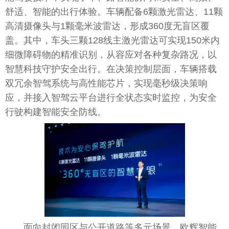
舒适、智能的出行体验。车辆配备6颗激光雷达、11颗
高清摄像头与1颗毫米波雷达，形成360度无盲区覆
盖。其中，车头三颗128线主激光雷达可实现150米内
细
微
障碍物的精准识别，从容应对各种复杂路况，以
智慧科技守护安全出行。在决策控制层面，车辆搭载
双冗余智驾系统与高
性
能芯片，实现毫秒级决策响
应，并接入智驾云
平
台
进行全状态实时监控，为安全
行驶构建智能安全防线。
面向封闭园区与公开道路等多元场景，欧辉智能